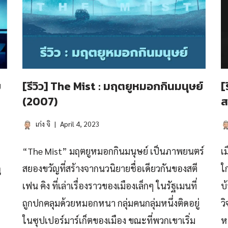
ย
[รีวิว] The Mist : มฤตยูหมอกกินมนุษย์
[
(2007)
ส
เก่ง จิ
April 4, 2023
“The Mist” มฤตยูหมอกกินมนุษย์ เป็นภาพยนตร์
เ
ู
สยองขวัญที่สร้างจากนวนิยายชื่อเดียวกันของสตี
ใ
เฟน คิง ที่เล่าเรื่องราวของเมืองเล็กๆ ในรัฐเมนที่
บ
ถูกปกคลุมด้วยหมอกหนา กลุ่มคนกลุ่มหนึ่งติดอยู่
ว
ในซุปเปอร์มาร์เก็ตของเมือง ขณะที่พวกเขาเริ่ม
ห