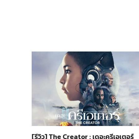
[รีวิว] The Creator : เดอะครีเอเตอร์