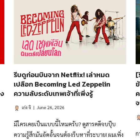
รีบดูก่อนบินจาก Netflix! เล่าหมด
[
เปลือก Becoming Led Zeppelin
ข
วง
ความลับระดับเทพเจ้าที่เพิ่งรู้
ค
จ
เก่ง จิ
June 26, 2026
มีใครเคยเป็นแบบนี้ไหมครับ? ดูสารคดีจบปุ๊บ
ก
ความรู้สึกมันอัดอั้นจนต้องรีบหาที่ระบาย! ผมเพิ่ง