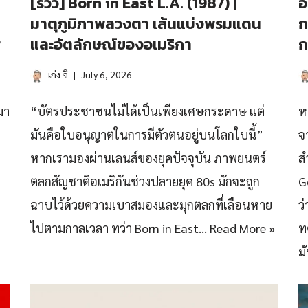
[รีวิว] Born in East L.A. (1987) |
อ
มาตุภูมิภาพลวงตา เส้นแบ่งพรมแดน
ก
?
และอัตลักษณ์ของอเมริกา
ก
เก่ง จิ
July 6, 2026
มา
“บัตรประชาชนไม่ได้เป็นเพียงเศษกระดาษ แต่
ห
มันคือใบอนุญาตในการมีตัวตนอยู่บนโลกใบนี้”
จ
หากเรามองผ่านเลนส์ของยุคปัจจุบัน ภาพยนตร์
ส
ตลกสัญชาติอเมริกันช่วงปลายยุค 80s มักจะถูก
Go
ฉาบไว้ด้วยความเบาสมองและมุกตลกที่เลือนหาย
ว
ไปตามกาลเวลา ทว่า Born in East…
Read More »
ท
ม