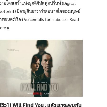
วามโศกเศร้าแห่งยุคดิจิทัลฟุตปริ้นท์ (Digital
ootprint) มีอายุยืนยาวกว่าลมหายใจของมนุษย์
าพยนตร์เรื่อง Voicemails for Isabelle…
Read
ore »
รีวิว] I Will Find You : แล้วเราจะพบกัน