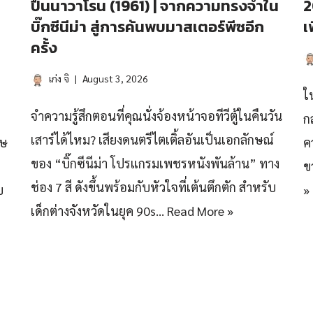
ปืนนาวาโรน (1961) | จากความทรงจำใน
2
บิ๊กซีนีม่า สู่การค้นพบมาสเตอร์พีซอีก
เ
ครั้ง
เก่ง จิ
August 3, 2026
ใ
จำความรู้สึกตอนที่คุณนั่งจ้องหน้าจอทีวีตู้ในคืนวัน
ก
เสาร์ได้ไหม? เสียงดนตรีไตเติ้ลอันเป็นเอกลักษณ์
ฤษ
ค
ของ “บิ๊กซีนีม่า โปรแกรมเพชรหนังพันล้าน” ทาง
ข
ช่อง 7 สี ดังขึ้นพร้อมกับหัวใจที่เต้นตึกตัก สำหรับ
บ
»
เด็กต่างจังหวัดในยุค 90s…
Read More »