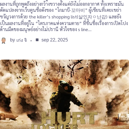
ผลงานที่ถูกพูดถึงอย่างกว้างขวางตั้งแต่ยังไม่ออกอากาศ ทั้งเพราะมัน
ดัดแปลงจากเว็บตูนชื่อดังของ “โกมาบี-꼬마비” ผู้เขียนที่เคยเขย่า
ขวัญวงการด้วย the killer’s shopping list(살인자ㅇ난감) และยัง
เป็นผลงานที่อยู่ใน “ไตรภาคแห่งความตาย” ที่ขึ้นชื่อเรื่องการเปิดโปง
ด้านมืดของมนุษย์อย่างไม่ปรานี หัวใจของ s line…
by
sep 22, 2025
เก่ง จิ