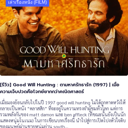
เล่าเรื่องหนัง (FILM)
[รีวิว] Good Will Hunting : ตามหาศรัทธารัก (1997) | เมื่อ
ความเจ็บปวดคือโจทย์ยากกว่าคณิตศาสตร์
เมื่อมองย้อนกลับไปในปี 1997 good will hunting ไม่ได้ถูกคาดหวังให้
กลายเป็นหนัง “คลาสสิก” ที่จะอยู่ในความทรงจำผู้ชมทั่วโลก แต่การ
รวมพลังกันของ matt damon และ ben affleck (ที่ขณะนั้นยังเป็นนัก
แสดงหนุ่มโนเนม) ในการเขียนบทเรื่องนี้ นำไปสู่การเปิดโปงหัวใจดิบ
ของมนุษย์ผ่านชายหนุ่มย่าน south…