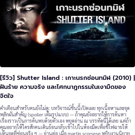
[รีวิว] Shutter Island : เกาะนรกซ่อนทมิฬ (2010) |
ฝันร้าย ความจริง และโศกนาฏกรรมในเงามืดของ
จิตใจ
คำเตือนสำหรับคนยังไม่ดู: บทวิจารณ์ชิ้นนี้เปิดเผย ทุกเนื้อหาและจุด
พลิกผันสำคัญ (spoiler เต็มรูปแบบ) — ถ้าคุณยังอยากให้การค้นหา
เรื่องราวเป็นการค้นพบด้วยตัวเอง หยุดอ่าน ณ บรรทัดนี้ได้เลย แต่ถ้า
คุณอยากให้ใครสักคนเดินย้อนกลับเข้าไปในห้องมืดเพื่อชี้ไฟฉายให้
เห็นจุดที่ซ่อนจริง ๆ — อ่านต่อ เมื่อ martin scorsese หยิบงานนิยาย