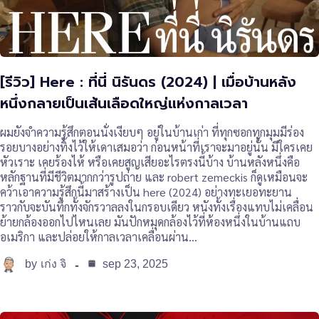
[รีวิว] Here : ที่นี่ นิรันดร (2024) | เมื่อบ้านหลัง
หนึ่งกลายเป็นเส้นเลือดใหญ่แห่งกาลเวลา
ผมยังจำความรู้สึกตอนนั่งเงียบๆ อยู่ในบ้านเก่า ที่ทุกซอกทุกมุมมีร่อง
รอยบางอย่างทิ้งไว้ให้เดาเสมอว่า ก่อนหน้าที่เราจะมาอยู่นั้น มีใครเคย
หัวเราะ เคยร้องไห้ หรือเคยสูญเสียอะไรตรงนี้บ้าง บ้านหลังหนึ่งคือ
หลักฐานที่มีชีวิตมากกว่ารูปถ่าย และ robert zemeckis ก็ดูเหมือนจะ
คว้าเอาความรู้สึกนี้มาสร้างเป็น here (2024) อย่างทะเยอทะยาน
ราวกับจะบันทึกทั้งจักรวาลลงในกรอบเดียว หนังทั้งเรื่องแทบไม่เคลื่อน
ย้ายกล้องออกไปไหนเลย มันปักหมุดกล้องไว้ที่ห้องหนึ่งในบ้านแถบ
อเมริกา และปล่อยให้กาลเวลาเคลื่อนผ่าน…
by
sep 23, 2025
เก่ง จิ