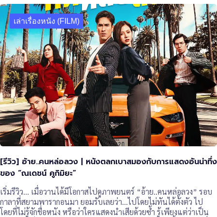
เล่าเรื่องหนัง (FILM)
[รีวิว] อ้าย..คนหล่อลวง | หนังตลกเบาสมองกับการแสดงอันน่าทึ่ง
ของ “ณเดชน์ คูกิมิยะ”
เริ่มรีวิว… เมื่อวานได้มีโอกาสไปดูภาพยนตร์ “อ้าย..คนหล่อลวง” รอบ
กาลาที่สยามพารากอนมา ยอมรับเลยว่า…ไปโดยไม่ทันได้ตั้งตัว ไป
โดยที่ไม่รู้จักชื่อหนัง หรือว่าใครแสดงนำเสียด้วยซ้ำ รู้เพียงแต่ว่าเป็น