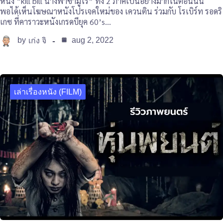
หนัง “kill bill นางฟ้าซามูไร” ทั้ง 2 ภาคเป็นอย่างมากในตอนนั้น
พอได้เห็นโฆษณาหนังโปรเจคใหม่ของ เควนติน ร่วมกับ โรเบิร์ท รอดริ
เกซ ที่คาราวะหนังเกรดบียุค 60’s…
by
aug 2, 2022
เก่ง จิ
เล่าเรื่องหนัง (FILM)