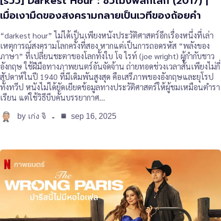
[รีวิว] Darkest Hour : ชั่วโมงพลิกโลก (2017) |
เมื่อเงามืดของสงครามกลายเป็นเวทีของถ้อยคำ
“darkest hour” ไม่ได้เป็นเพียงหนังประวัติศาสตร์อีกเรื่องหนึ่งที่เล่า
เหตุการณ์สงครามโลกครั้งที่สอง หากแต่เป็นการถอดรหัส “พลังของ
ภาษา” ที่เปลี่ยนชะตาของโลกทั้งใบ โจ ไรท์ (joe wright) ผู้กำกับชาว
อังกฤษ ใช้ฝีมือทางภาพยนตร์อันจัดจ้าน ถ่ายทอดช่วงเวลาสั้นเพียงไม่กี่
สัปดาห์ในปี 1940 ที่มีเดิมพันสูงสุด คือเสรีภาพของอังกฤษและยุโรป
ทั้งทวีป หนังไม่ได้ยัดเยียดข้อมูลทางประวัติศาสตร์ให้ผู้ชมเหมือนตำรา
เรียน แต่ใช้วิธีบีบคั้นบรรยากาศ…
by
sep 16, 2025
เก่ง จิ