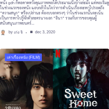
หนัง gdh ก็พอคาดหวังคุณภาพพอได้ประมาณนึงบ้างล่ะมั้ง แต่พอเริ่มดู
ในช่วงแรกของหนัง แอบกลัวในใจว่าการดำเนินเรื่องจะพาไปรอดถึง
“ความสนุก” หรือเปล่านะ ต้องบบอกตรงๆ ว่าในช่วงแรกนั้นจะเน้น
เป็นการพาไปรู้จักตัวละครนางเอก “อินา” รวมกับการขอบคุณผู้
สนับสนุนภาพยนตร์…
by
dec 3, 2020
เก่ง จิ
เล่าเรื่องหนัง (FILM)