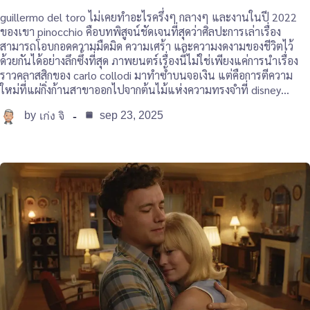
guillermo del toro ไม่เคยทำอะไรครึ่งๆ กลางๆ และงานในปี 2022
ของเขา pinocchio คือบทพิสูจน์ชัดเจนที่สุดว่าศิลปะการเล่าเรื่อง
สามารถโอบกอดความมืดมิด ความเศร้า และความงดงามของชีวิตไว้
ด้วยกันได้อย่างลึกซึ้งที่สุด ภาพยนตร์เรื่องนี้ไม่ใช่เพียงแค่การนำเรื่อง
ราวคลาสสิกของ carlo collodi มาทำซ้ำบนจอเงิน แต่คือการตีความ
ใหม่ที่แผ่กิ่งก้านสาขาออกไปจากต้นไม้แห่งความทรงจำที่ disney…
by
sep 23, 2025
เก่ง จิ