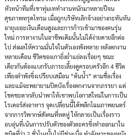
หัวหน้าทีมที่เขาทุ่มเททำงานหนักมาหลายปีจน
สุขภาพทรุดโทรม เมื่อถูกบริษัทเลิกจ้างอย่างกะทันหัน
อายุเยอะเงินเดือนสูงและการก้าวเข้ามาของคนรุ่น
ใหม่ การหางานในอาชีพเดิมนั้นไม่ได้ง่ายดายอีกต่อ
ไป ส่งผลให้ความมั่นใจในตัวเองพังทลาย หลังตกงาน
หลายเดือน ชีวิตของเกายิ่งย่ำแย่ลงเรื่อยๆ ขณะ
เดียวกันต้องแบกรับภาระเลี้ยงดูครอบครัวอีก 4 ชีวิต
เพียงลำพังซึ่งเปรียบเสมือน “ต้นน้ำ” ตามชื่อเรื่อง
และแม้จะพยายามปิดบังเรื่องตกงานจากภรรยา แต่
โชคชะตากลับนำพาให้เขาพบโอกาสใหม่ในการเป็น
ไรเดอร์ส่งอาหาร จุดเปลี่ยนนี้ได้พลิกโฉมภาพยนตร์
จากการวิพากษ์สังคมที่หดหู่ ให้กลายเป็นเรื่องราว
อบอุ่นที่เน้นการปรับตัวของตัวละครซึ่งทำออกมาใน
ชนิดที่ว่า 2 ชั่วโมงนั้นไม่มีช่วงเบื่อ ทำจังหวะของหนัง