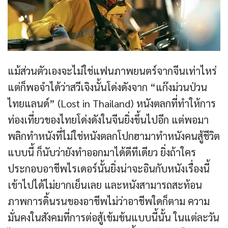
แม้ส่วนตัวเองจะไม่ใช่แฟนภาพยนตร์จากจีนเท่าไหร่
แต่ก็พอจำได้ว่าสวีเจิงนั้นโด่งดังจาก “แก๊งม่วนป่วน
ไทยแลนด์”​ (Lost in Thailand) หนังตลกที่ทำให้การ
ท่องเที่ยวของไทยโด่งดังในจีนยิ่งขึ้นไปอีก แต่พอมา
พลิกทำหนังที่ไม่ใช่หนังตลกโปกฮามาทำหนังคนสู้ชีวิต
แบบนี้ ก็นับว่ายังทำออกมาได้ดีทีเดียว ยิ่งถ้าใคร
ประกอบอาชีพไรเดอร์นั้นยิ่งน่าจะอินกับหนังเรื่องนี้
เข้าไปได้ไม่ยากเย็นเลย และหนังสามารถสะท้อน
ภาพการดิ้นรนของอาชีพไม่ว่าอาชีพใดก็ตาม ความ
มั่นคงในสังคมที่การต่อสู้เข้มข้นแบบนี้นั้น ในแต่ละวัน