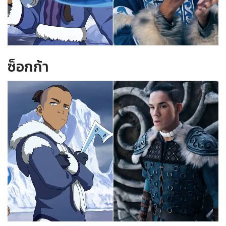
ซ็อกก้า