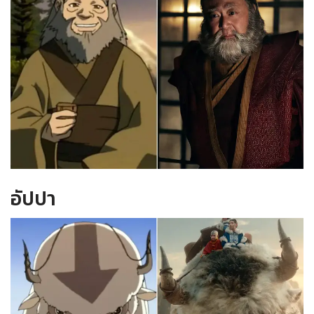
อัปปา