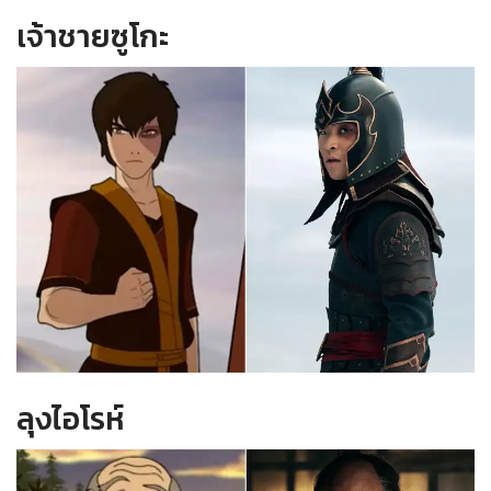
เจ้าชายซูโกะ
ลุงไอโรห์