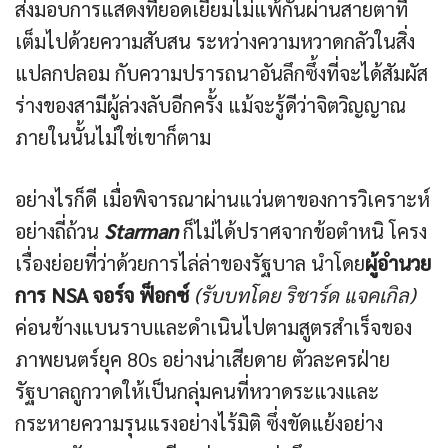
ส่งมอบการแสดงที่ยอดเยี่ยมไม่แพ้กันผ่านสายตาที่
เต็มไปด้วยความสับสน ระหว่างความหวาดกลัวในสิ่ง
แปลกปลอม กับความปรารถนาอันลึกซึ้งที่จะได้สัมผัส
ร่างของสามีผู้ล่วงลับอีกครั้ง แม้จะรู้ดีว่าจิตวิญญาณ
ภายในนั้นไม่ใช่เขาก็ตาม
อย่างไรก็ดี เมื่อพิจารณาผ่านแว่นตาของการวิเคราะห์
อย่างถี่ถ้วน
Starman
ก็ไม่ได้ปราศจากข้อตำหนิ โครง
เรื่องย่อยที่ว่าด้วยการไล่ล่าของรัฐบาล นำโดย
ผู้อำนวย
การ NSA จอร์จ ฟ็อกซ์
(รับบทโดย ริชาร์ด แจคเกิล)
ค่อนข้างแบนราบและดำเนินไปตามสูตรสำเร็จของ
ภาพยนตร์ยุค 80s อย่างน่าเสียดาย ตัวละครฝ่าย
รัฐบาลถูกวาดให้เป็นกลุ่มคนที่หวาดระแวงและ
กระหายความรุนแรงอย่างไร้มิติ ซึ่งขัดแย้งอย่าง