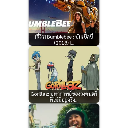
[รีวิว] Bumblebee : บัมเบิ้ลบี
(2018) |…
Gorillaz: มหากาพย์ของวงดนตรี
ที่ไม่มีอยู่จริง…