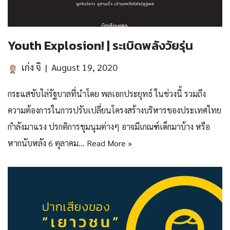
Youth Explosion! | ระเบิดพลังวัยรุ่น
เก่ง จิ
August 19, 2020
กระแสขับไล่รัฐบาลที่นำโดย พลเอกประยุทธ์ ในช่วงนี้ รวมถึง
ความต้องการในการปรับเปลี่ยนโครงสร้างบริหารของประเทศไทย
กำลังมาแรง ปรกติการชุมนุมต่างๆ อาจมีเกณฑ์เด็กมาบ้าง หรือ
หากนับหลัง 6 ตุลาคม…
Read More »