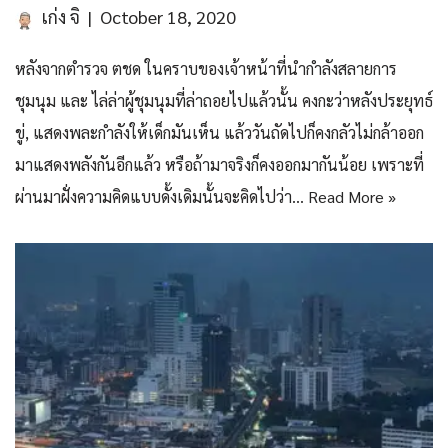
เก่ง จิ
October 18, 2020
หลังจากตำรวจ ตชด ในคราบของเจ้าหน้าที่นำกำลังสลายการ
ชุมนุม และ ไล่ล่าผู้ชุมนุมที่ล่าถอยไปแล้วนั้น คงกะว่าหลังประยุทธ์
ขู่, แสดงพละกำลังให้เด็กมันเห็น แล้ววันถัดไปก็คงกลัวไม่กล้าออก
มาแสดงพลังกันอีกแล้ว หรือถ้ามาจริงก็คงออกมากันน้อย เพราะที่
ผ่านมาฝั่งความคิดแบบดั้งเดิมนั้นจะคิดไปว่า…
Read More »