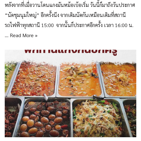
หลังจากที่เมื่อวานโดนแกงมันหม้อเบ้อเริ่ม วันนี้ก็มาถึงวันประกาศ
“นัดชุมนุมใหญ่” อีกครั้งนึง จากเดิมนัดกันเหมือนเดิมที่สถานี
รถไฟฟ้าทุกสถานี 15:00 จากนั้นก็ประกาศอีกครั้ง เวลา 16:00 น.
…
Read More »