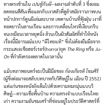
ทางตรงข้ามใน
เปนชู้กับผี
—ผลงานลำดับที่ 3 ซึ่งยอม
ลดทอนสีสันเพื่อแลกกับเงาสลัวที่ดูล้าสมัยราวภาพบน
หน้าปกการ์ตูนผีเล่มละบาท เพดานบ้านที่ฟุ้งฝุ่น เงาที่
ทอดยาวในลานเรือน และการเคลื่อนไหวที่เงียบกริบ
จนเหมือนเวลาหยุดนิ่ง ล้วนเป็นผิวสัมผัสที่ทำให้หนัง
เรื่องนี้มีอารมณ์แบบ “ผีไทยแท้” ซึ่งไม่ต้องยืมมือจาก
กระแสเอเซียฮอร์เรอร์(horror)ยุค
The Ring
หรือ
Ju-
On
ที่กำลังครองตลาดในเวลานั้น
แม้บทภาพยนตร์จะเป็นฝีมือของ
ก้องเกียรติ โขมศิริ
(ผู้ซึ่งต่อมาจะสลับบทบาทกับวิศิษฏ์ใน
เฉือน
ปี 2552)
แต่แก่นของหนังยังเต็มไปด้วยความหมกมุ่นแบบวิ
ศิษฏ์—ความเชื่อพื้นบ้าน ความทรงจำแบบเรือนไทย
เก่า ความงามอันขมเศร้าที่ซ่อนอยู่ในประวัติศาสตร์ที่