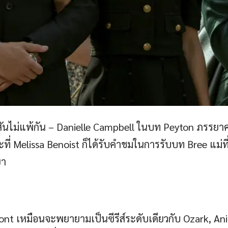
ันไม่แพ้กัน – Danielle Campbell ในบท Peyton ภรรยาคน
ณะที่ Melissa Benoist ก็ได้รับคำชมในการรับบท Bree แม่ท
ยา
nt เหมือนจะพยายามเป็นซีรีส์ระดับเดียวกับ Ozark, An