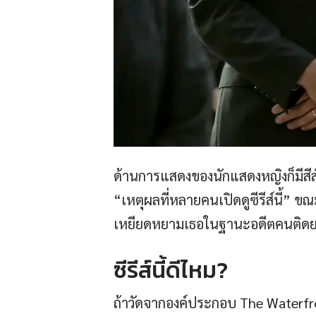
ด้านการแสดงของนักแสดงหญิงก็มีสีส
“เหตุผลที่หลายคนเปิดดูซีรีส์นี้” ข
เหยียดหยามเธอในฐานะอดีตคนติด
ซีรีส์นี้ดีไหม?
ถ้าวัดจากองค์ประกอบ The Waterfro