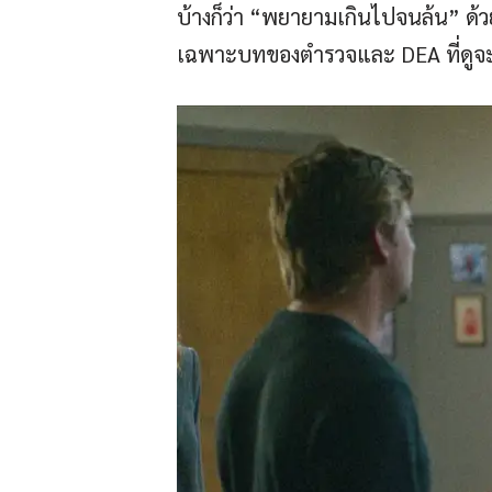
บ้างก็ว่า “พยายามเกินไปจนล้น” ด้วย
เฉพาะบทของตำรวจและ DEA ที่ดูจะ