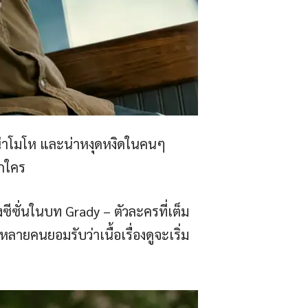
 น่าโมโห และน่าหงุดหงิดในคนๆ
ึกใคร
ซีซั่นในบท Grady – ตัวละครที่เต็ม
ายคนยอมรับว่าเนื้อเรื่องดูจะเริ่ม