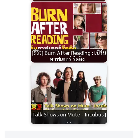
[รีวิว] Burn After Reading : เบิร์น
อาฟเตอร์ รีดดิง…
Talk Shows on Mute - Incubus |
…