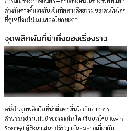
อารมณ์ของภาพยนตร์—ชายสองคนในช่วงชีวิตที่แตก
ต่างกันต่างดิ้นรนกับเข็มทิศทางศีลธรรมของตนในโลก
ที่ดูเหมือนไม่แยแสต่อโชคชะตา
จุดพลิกผันที่น่าทึ่งของเรื่องราว
หนึ่งในจุดพลิกผันที่น่าตื่นตาตื่นใจเกิดจากการ
คำนวณอย่างแม่นยำของจอห์น โด (รับบทโดย Kevin
Spacey) ผู้ซึ่งนำเสนอปรัชญาอันคมคายเกี่ยวกับ