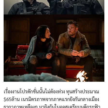
เรื่องงานโปรดักชั่นนั้นไม่ต้องห่วง ทุนสร้างประมาณ
$65ล้าน เนรมิตรภาพจากภาคแรกยิงกันกลางเมือง
ธากาภาพเหลืองๆ มายิงกันในออสเตรียบนตึกระฟ้า