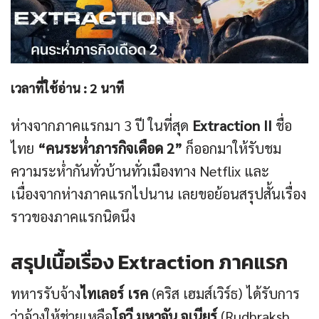
เวลาที่ใช้อ่าน :
2
นาที
ห่างจากภาคแรกมา 3 ปี ในที่สุด
Extraction II
ชื่อ
ไทย
“คนระห่ำภารกิจเดือด 2”
ก็ออกมาให้รับชม
ความระห่ำกันทั่วบ้านทั่วเมืองทาง Netflix และ
เนื่องจากห่างภาคแรกไปนาน เลยขอย้อนสรุปสั้นเรื่อง
ราวของภาคแรกนิดนึง
สรุปเนื้อเรื่อง Extraction ภาคแรก
ทหารรับจ้าง
ไทเลอร์ เรค
(คริส เฮมส์เวิร์ธ) ได้รับการ
ว่าจ้างให้ช่วยเหลือ
โอวี มหาจัน จูเนียร์
(Rudhraksh