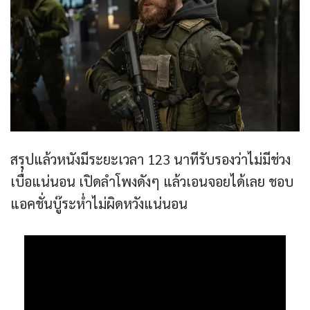
สรุปแล้วหนังมีระยะเวลา 123 นาทีรับรองว่าไม่มีช่วง
เบื่อแน่นอน เปิดลำโพงดังๆ แล้วเอนจอยได้เลย ชอบ
แอคชั่นบู๊ระห่ำไม่ผิดหวังแน่นอน