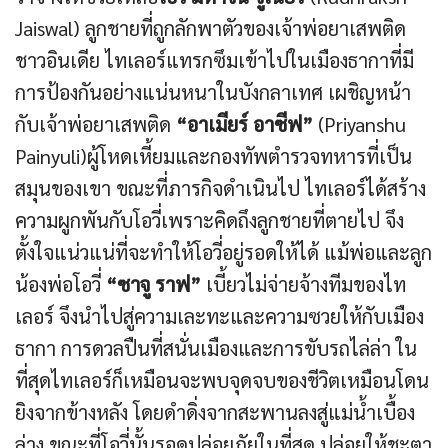
Jaiswal) ลูกชายที่ถูกลักพาตัวของเจ้าพ่อยาเสพติด
ชาวอินเดีย ไทเลอร์แทรกซึมเข้าไปในเมืองธากาที่มี
การป้องกันอย่างแน่นหนาในบังกลาเทศ เผชิญหน้า
กับเจ้าพ่อยาเสพติด
“อาเมียร์ อาซีฟ”
(Priyanshu
Painyuli)ผู้โหดเหี้ยมและกองทัพตำรวจทหารที่เป็น
สมุนของเขา ขณะที่ภารกิจดำเนินไป ไทเลอร์ได้สร้าง
ความผูกพันกับโอวี่เพราะคิดถึงลูกชายที่ตายไป จึง
ตั้งใจแน่วแน่ที่จะทำให้โอวี่อยู่รอดให้ได้ แม้พ่อและลูก
น้องพ่อโอวี่
“ซาจู ราฟ”
เบี้ยวไม่จ่ายจ้างทีมของไท
เลอร์ จึงนำไปสู่ความเละทะและความซวยให้กับเมือง
ธากา การดวลปืนที่สนั่นเมืองและการขับรถไล่ล่า ใน
ที่สุดไทเลอร์ก็เหมือนจะพบจุดจบของชีวิตเหมือนโดน
ยิงจากข้างหลัง โดยดำดิ่งจากสะพานลงสู่แม่น้ำเบื้อง
ล่าง ขณะที่โอวี่นั้นรอดปล่อยภัยในที่สุด ปล่อยให้ชะตา