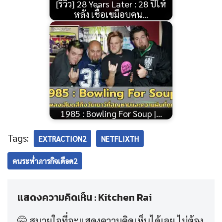
[รีวิว] 28 Years Later : 28 ปีให้
หลัง เชื้อเขมือบคน…
1985 : Bowling For Soup |…
Tags:
EXTRACTION2
NETFLIXTH
คนระห่ำภารกิจเดือด2
แสดงความคิดเห็น : Kitchen Rai