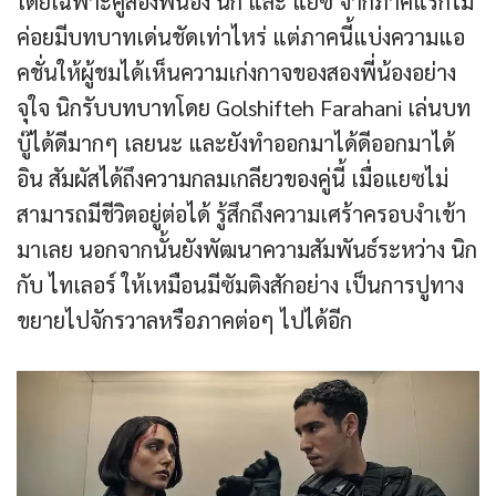
โดยเฉพาะคู่สองพี่น้อง นิก และ แยซ จากภาคแรกไม่
ค่อยมีบทบาทเด่นชัดเท่าไหร่ แต่ภาคนี้แบ่งความแอ
คชั่นให้ผู้ชมได้เห็นความเก่งกาจของสองพี่น้องอย่าง
จุใจ นิกรับบทบาทโดย Golshifteh Farahani เล่นบท
บู๊ได้ดีมากๆ เลยนะ และยังทำออกมาได้ดีออกมาได้
อิน สัมผัสได้ถึงความกลมเกลียวของคู่นี้ เมื่อแยซไม่
สามารถมีชีวิตอยู่ต่อได้ รู้สึกถึงความเศร้าครอบงำเข้า
มาเลย นอกจากนั้นยังพัฒนาความสัมพันธ์ระหว่าง นิก
กับ ไทเลอร์ ให้เหมือนมีซัมติงสักอย่าง เป็นการปูทาง
ขยายไปจักรวาลหรือภาคต่อๆ ไปได้อีก