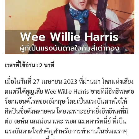
เวลาที่ใช้อ่าน :
2
นาที
เมื่อในวันที่ 27 เมษายน 2023 ที่ผ่านมา โลกแห่งเสียง
ดนตรีได้สูญเสีย Wee Willie Harris ชายที่มีอิทธิพลต่อ
ร็อกแอนด์โรลของอังกฤษ โดยเป็นแรงบันดาลใจให้
ศิลปินชื่อดังหลายคน โดยเฉพาะอย่างยิ่งอิทธิพลที่มี
ต่อ จอห์น เลนน่อน และ พอล แมคคาร์ทนี่ย์ ที่เป็น
แรงบันดาลใจสำคัญสำหรับการทำงานในช่วงแรกๆ