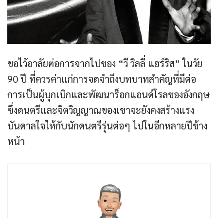
ขอไว้อาลัยต่อการจากไปของ “วี วิลลี่ แฮร์ริส” ในวัย
90 ปี ที่ควรค่าแก่การจดจำถึงบทบาทสำคัญที่มีต่อ
การเป็นผู้บุกเบิกและพัฒนาร็อกแอนด์โรลของอังกฤษ
ซึ่งดนตรีและจิตวิญญาณของเขาจะยังคงสร้างแรง
บันดาลใจให้กับนักดนตรีรุ่นต่อๆ ไปในอีกหลายปีข้าง
หน้า