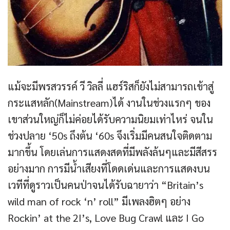
แม้จะมีพรสวรรค์ วี วิลลี่ แฮร์ริสก็ยังไม่สามารถเข้าสู่
กระแสหลัก(Mainstream)ได้ งานในช่วงแรกๆ ของ
เขาส่วนใหญ่ก็ไม่ค่อยได้รับความนิยมเท่าไหร่ จนใน
ช่วงปลาย ‘50s ถึงต้น ‘60s จึงเริ่มมีคนสนใจติดตาม
มากขึ้น โดยเล่นการแสดงสดที่มีพลังล้นๆและมีสีสรร
อย่างมาก การมีน้ำเสียงที่โดดเด่นและการแสดงบน
เวทีที่ดูราวเป็นคนป่าจนได้รับฉายาว่า “Britain’s
wild man of rock ‘n’ roll” มีเพลงฮิตๆ อย่าง
Rockin’ at the 2I’s, Love Bug Crawl และ I Go