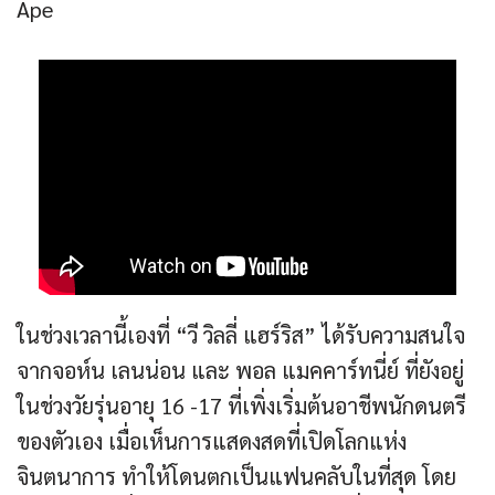
Ape
ในช่วงเวลานี้เองที่ “วี วิลลี่ แฮร์ริส” ได้รับความสนใจ
จากจอห์น เลนน่อน และ พอล แมคคาร์ทนี่ย์ ที่ยังอยู่
ในช่วงวัยรุ่นอายุ 16 -17 ที่เพิ่งเริ่มต้นอาชีพนักดนตรี
ของตัวเอง เมื่อเห็นการแสดงสดที่เปิดโลกแห่ง
จินตนาการ ทำให้โดนตกเป็นแฟนคลับในที่สุด โดย