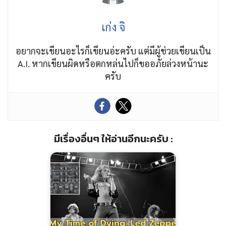
เก่ง จิ
อยากจะเขียนอะไรก็เขียนอ่ะครับ แต่มีผู้ช่วยเขียนเป็น
A.I. หากเขียนผิดหรือตกหล่นไปก็ขออภัยล่วงหน้านะ
ครับ
มีเรื่องอื่นๆ ให้อ่านอีกนะครับ :