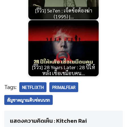
[รีวิว] Se7en : เจ็ดข้อต้องฆ่า
(1995) |…
[รีวิว] 28 Years Later : 28 ปีให้
หลัง เชื้อเขมือบคน…
Tags:
NETFLIXTH
PRIMALFEAR
สัญชาตญาณดิบซ่อนนรก
แสดงความคิดเห็น : Kitchen Rai