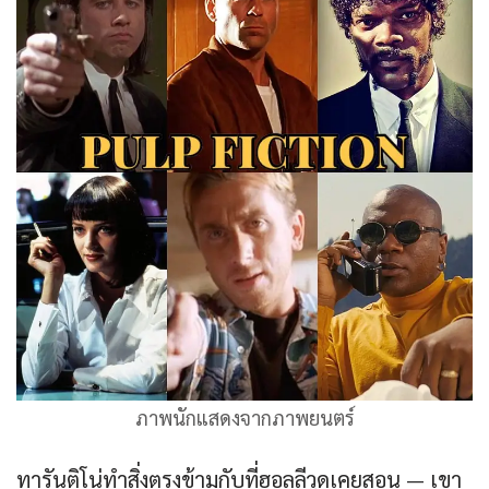
ภาพนักแสดงจากภาพยนตร์
ทารันติโน่ทำสิ่งตรงข้ามกับที่ฮอลลีวูดเคยสอน — เขา