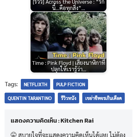
[รีวิว] Across the Universe : “รัก
นี้…คือทุกสิ่ง”…
Time : Pink Floyd | เสียงนาฬิกาที่
ปลุกให้เรารู้ว่า…
Tags:
NETFLIXTH
PULP FICTION
QUENTIN TARANTINO
รีวิวหนัง
เขย่าชีพจรเกินเดือด
แสดงความคิดเห็น : Kitchen Rai