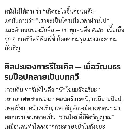
หนังไม่ได้ถามว่า “เกิดอะไรขึ้นก่อนหลัง”
แต่มันถามว่า “เราจะเป็นใครเมื่อเวลาผ่านไป”
และคำตอบของมันคือ — เราทุกคนคือ
Pulp
: เนื้อเยื่อ
ยุ่ย ๆ ของชีวิตที่พิมพ์ซ้ำโดยความรุนแรงและความ
บังเอิญ
ศิลปะของการรีไซเคิล — เมื่อวัฒนธร
รมป๊อปกลายเป็นบทกวี
เควนติน ทารันติโน่คือ “นักโขมยอัจฉริยะ”
เขาเอาเศษซากของภาพยนตร์เกรดบี, นวนิยายป๊อป,
เพลงร็อก, หนังเอเชีย, และสัญลักษณ์ทางศาสนา มา
หลอมรวมจนกลายเป็น “ของใหม่ที่มีจิตวิญญาณ”
เหมือนคนทำโคลงจากกระดาษขยำในถังขยะ