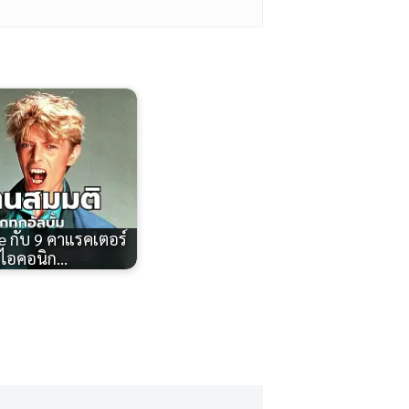
e กับ 9 คาแรคเตอร์
ดไอคอนิก…