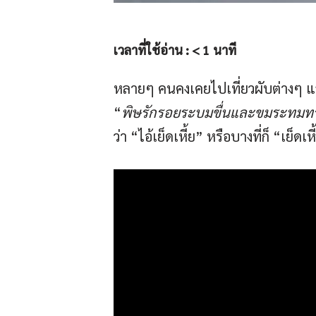
เวลาที่ใช้อ่าน :
< 1
นาที
หลายๆ คนคงเคยไปเที่ยวผับต่างๆ แล้ว
“
พิษรักรอยระบมขื่นและขมระทมท
ว่า “ไอ้เย็ดเหี้ย” หรือบางที่ก็ “เย็ดเห