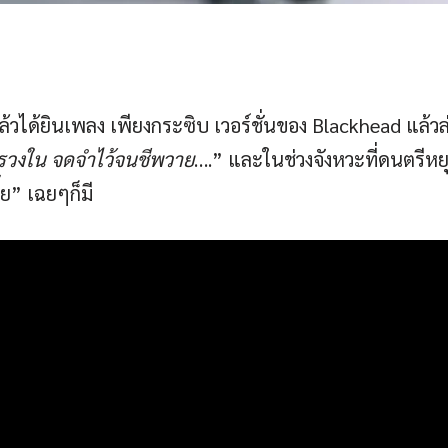
ได้ยินเพลง เพียงกระซิบ เวอร์ชั่นของ Blackhead แล้วล่ะก็
รวงใน
จดจำไว้จนชีพวาย
….” และในช่วงจังหวะที่ดนตรีห
ี้ย” เฉยๆก็มี