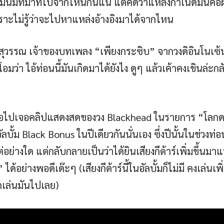
นมีที่มาที่ไปจากไหนกันแน่ แต่คิดว่าแหล่งกำเนิดมันคือผ
เพราะไม่รู้ว่าจะไปหาแหล่งอ้างอิงมาได้จากไหน
งสุวรรณ เจ้าของบทเพลง “เพียงกระซิบ” จากวงดิอินโนเซ้น
โอมว่า ไอ้ท่อนนี้มันเกิดมาได้ยังไง ดูๆ แล้วเค้าคงเขินล่
ื่อไปเจอคลิปแสดงสดของวง Blackhead ในรายการ “โลกดนต
บั้ม Black Bonus ในปีเดียวกันนั่นเอง ซึ่งปีนั้นในช่วง
แต่อย่างใด แต่กลับกลายเป็นว่าได้ยินเสียงกีต้าร์เพิ่มขึ้นมา
้ย” ได้อย่างพอดีเด๊ะๆ (เสียงกีต้าร์นี้ในอัลบั้มก็ไม่มี คงเล
ลิกเล่นมันไปเลย)