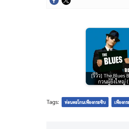
[รีวิว] The Blues 
กวนผู้ยิ่งใหญ่
Tags:
ท่อนตะโกนเพียงกระซิบ
เพียงก