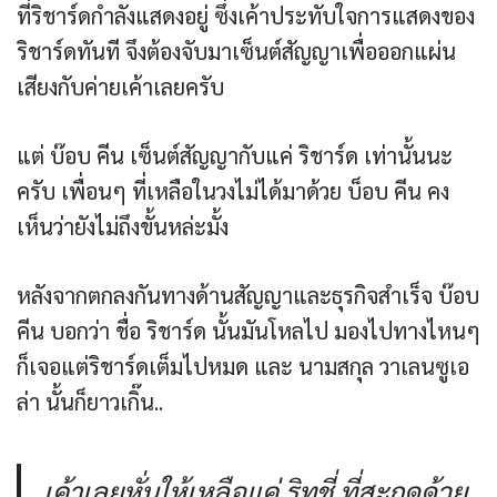
ที่ริชาร์ดกำลังแสดงอยู่ ซึ่งเค้าประทับใจการแสดงของ
ริชาร์ดทันที จึงต้องจับมาเซ็นต์สัญญาเพื่อออกแผ่น
เสียงกับค่ายเค้าเลยครับ
แต่ บ๊อบ คีน เซ็นต์สัญญากับแค่ ริชาร์ด เท่านั้นนะ
ครับ เพื่อนๆ ที่เหลือในวงไม่ได้มาด้วย บ็อบ คีน คง
เห็นว่ายังไม่ถึงขั้นหล่ะมั้ง
หลังจากตกลงกันทางด้านสัญญาและธุรกิจสำเร็จ บ๊อบ
คีน บอกว่า ชื่อ ริชาร์ด นั้นมันโหลไป มองไปทางไหนๆ
ก็เจอแต่ริชาร์ดเต็มไปหมด และ นามสกุล วาเลนซูเอ
ล่า นั้นก็ยาวเกิ๊น..
เค้าเลยหั่นให้เหลือแค่ ริทชี่ ที่สะกดด้วย