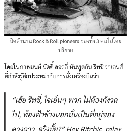
ปิดตำนาน Rock & Roll pioneers ของทั้ง 3 คนไปโดย
ปริยาย
โดยในภาพยนต์ บัดดี้ ฮอลลี่ หันพูดกับ ริทชี่ วาเลนส์
ที่กำลังรู้สึกประหม่ากับการนั่งเครื่องบินว่า
“เฮ้ย ริทชี่, ใจเย็นๆ พวก ไม่ต้องกังวล
ไป, ท้องฟ้าข้างนอกนั่นเป็นที่อยู่ของ
ดวงดาว, จริงมั้ย?” Hey Ritchie, relax.