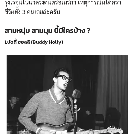
รุ่งโรจน์ในแวดวงดนตรีอเมริกา เหตุการณ์นี้ได้คร่า
ชีวิตทั้ง 3 คนเลยล่ะครับ
สามหนุ่ม สามมุม นี้มีใครบ้าง ?
1.บัดดี้ ฮอลลี (Buddy Holly)