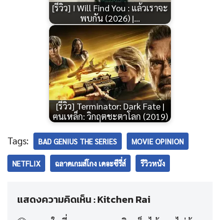
[รีวิว] I Will Find You : แล้วเราจะ
พบกัน (2026) |…
[รีวิว] Terminator: Dark Fate |
ฅนเหล็ก: วิกฤตชะตาโลก (2019)
Tags:
BAD GENIUS THE SERIES
MOVIE OPINION
NETFLIX
ฉลาดเกมส์โกง เดอะซีรี่ส์
รีวิวหนัง
แสดงความคิดเห็น : Kitchen Rai