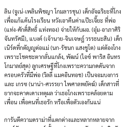
ลิน (จูเน่-เพลินพิชญา โกมลารชุน) เด็กอัจฉริยะที่โกง
เพื่อแก้แค้นโรงเรียน หวังเอาคืนค่าแป๊ะเจี๊ยะ ที่พ่อ
(แท่ง-ศักดิ์สิทธิ์ แท่งทอง) จ่ายให้กับผอ. (อุ๋ม-อาภาศิริ
จันทรัศมี), แบงค์ (เจ้านาย-จินเจษฎ์ วรรธนะสิน) เด็ก
เนิร์ดที่กตัญญูต่อแม่ (นก-รัชนก แสงชูโต) แต่ต้องโกง
เพราะโชคชะตากลั่นแกล้ง, พัฒน์ (ไอซ์ พาริส อินทร
โกมาลย์สุต) ลูกเศรษฐีที่โกงเพราะความกดดันจาก
ครอบครัวที่มีพ่อ (วิลลี่ แมคอินทอช) เป็นจอมบงการ
และ เกรซ (นาน่า-ศวรรยา ไพศาลพยัคฆ์) เด็กสาวที่
ยากจะคาดเดาเหตุผล ว่าเธอโกงเพราะคล้อยตาม
เพื่อน เพื่อคนที่เธอรัก หรือเพื่อตัวเองกันแน่
การันตีความดราม่าที่แตกต่างและหลากหลายจาก