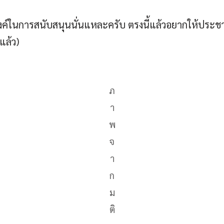
งค์ในการสนับสนุนนั่นแหละครับ ตรงนี้แล้วอยากให้ประชา
แล้ว)
ภ
า
พ
จ
า
ก
ม
ติ