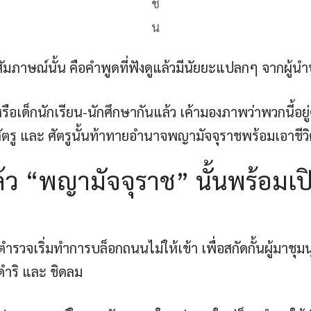
ช
น
มภาษณ์นั้น คือคำพูดที่ฟังดูแล้วมีนัยยะแปลกๆ จากผู้น
ือเด็กนักเรียน-นักศึกษากันแล้ว เค้ามองภาพว่าพวกนี้อยู่ค
ศัตรู และ ศัตรูนั้นท้าทายอำนาจพญามัจจุราชพร้อมเอาชีวิ
ริงแล้ว “พญามัจจุราช” นั้นพร้อ
ำรวจเริ่มทำการบล็อกถนนไม่ให้เข้า เพื่อสกัดกั้นผู้มาชุม
ชดำริ และ ชิดลม