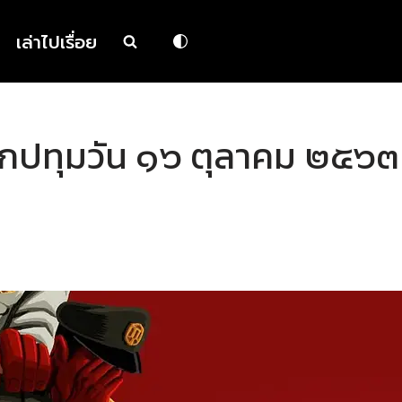
เล่าไปเรื่อย
แยกปทุมวัน ๑๖ ตุลาคม ๒๕๖