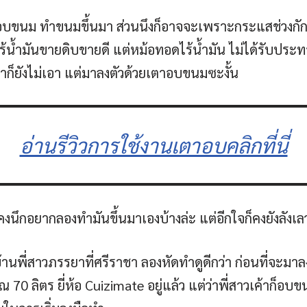
จะอบขนม ทำขนมขึ้นมา ส่วนนึงก็อาจจะเพราะกระแสช่วงกักตั
้ำมันขายดิบขายดี แต่หม้อทอดไร้น้ำมัน ไม่ได้รับประ
ซ้ำก็ยังไม่เอา แต่มาลงตัวด้วยเตาอบขนมซะงั้น
อ่านรีวิวการใช้งานเตาอบคลิกที่นี่
็คงนึกอยากลองทำมันขึ้นมาเองบ้างล่ะ แต่อีกใจก็คงยังลังเ
บบ้านพี่สาวภรรยาที่ศรีราชา ลองหัดทำดูดีกว่า ก่อนที่จะมาล
70 ลิตร ยี่ห้อ Cuizimate อยู่แล้ว แต่ว่าพี่สาวเค้าก็อบ