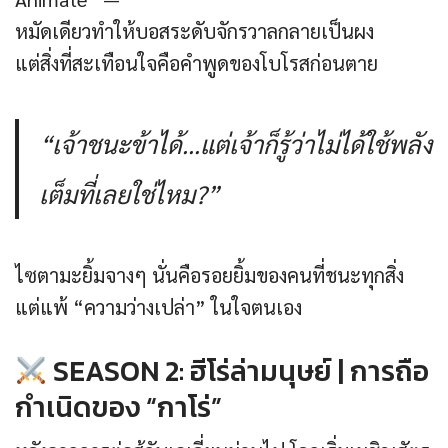
หมัดเดียวทำให้บอสระดับจักรวาลกลายเป็นผง
แต่สิ่งที่สะเทือนใจคือคำพูดของโบโรสก่อนตาย
“เจ้าชนะข้าได้…แต่เจ้าก็รู้ว่าไม่ได้ใช้พลัง
เต็มที่เลยใช่ไหม?”
ไซตามะยิ้มจางๆ นั่นคือรอยยิ้มของคนที่ชนะทุกสิ่ง
แต่แพ้ “ความว่างเปล่า” ในใจตนเอง
SEASON 2: ฮีโร่ล่ามนุษย์ | การถือ
กำเนิดของ “กาโร่”