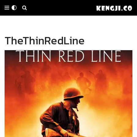
Skip
to
TheThinRedLine
content