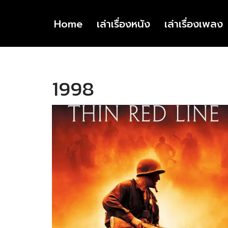
Home
เล่าเรื่องหนัง
เล่าเรื่องเพลง
Skip
to
content
1998