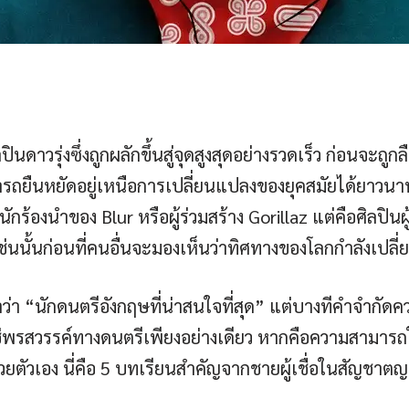
นดาวรุ่งซึ่งถูกผลักขึ้นสู่จุดสูงสุดอย่างรวดเร็ว ก่อนจะถู
่สามารถยืนหยัดอยู่เหนือการเปลี่ยนแปลงของยุคสมัยได้ย
นักร้องนำของ Blur หรือผู้ร่วมสร้าง Gorillaz แต่คือศิลปิน
เช่นนั้นก่อนที่คนอื่นจะมองเห็นว่าทิศทางของโลกกำลังเปลี
ขาว่า “นักดนตรีอังกฤษที่น่าสนใจที่สุด” แต่บางทีคำจำกัดคว
พรสวรรค์ทางดนตรีเพียงอย่างเดียว หากคือความสามารถในก
ด้วยตัวเอง นี่คือ 5 บทเรียนสำคัญจากชายผู้เชื่อในสัญชา