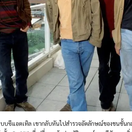
บซีแอตเทิล เขากลับหันไปสำรวจอัตลักษณ์ของชนชั้นกล