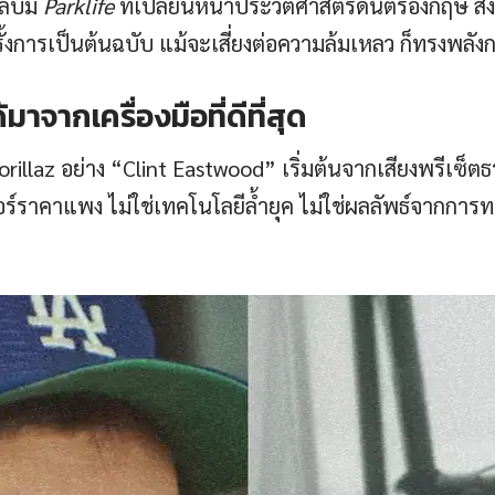
ลบั้ม
Parklife
ที่เปลี่ยนหน้าประวัติศาสตร์ดนตรีอังกฤษ สิ่ง
รั้งการเป็นต้นฉบับ แม้จะเสี่ยงต่อความล้มเหลว ก็ทรงพลั
ด้มาจากเครื่องมือที่ดีที่สุด
orillaz อย่าง “Clint Eastwood” เริ่มต้นจากเสียงพรีเซ็ตธ
ร์ราคาแพง ไม่ใช่เทคโนโลยีล้ำยุค ไม่ใช่ผลลัพธ์จากการท