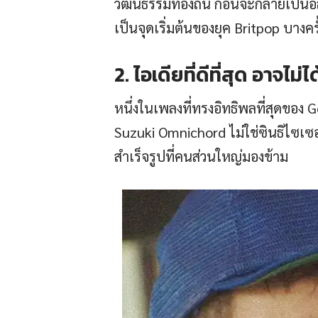
วัฒนธรรมท้องถิ่น ก่อนจะกลายเป็นอั
เป็นจุดเริ่มต้นของยุค Britpop บางค
2. ไอเดียที่ดีที่สุด อาจไม่ไ
หนึ่งในเพลงที่ทรงอิทธิพลที่สุดของ G
Suzuki Omnichord ไม่ใช่ซินธิไซเซอ
สำเร็จรูปที่คนส่วนใหญ่มองข้าม