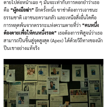
ตายไปต่อหน้าเฉย ๆ มันจะเท่ากับการตอกย้ำว่าเธอ
คือ
“ผู้ลงมือฆ่า”
อีกครั้งหนึ่ง ซาช่าต้องการเอาชนะ
ธรรมชาติ เอาชนะความกลัว และเหนือสิ่งอื่นใดคือ
การหลุดพ้นจากตรรกะแห่งความตายที่ว่า
“คนหนึ่ง
ต้องตายเพื่อให้คนหนึ่งรอด”
เธอต้องการพิสูจน์ว่าเธอ
สามารถปีนขึ้นสู่จุดสูงสุด (Apex) ได้ด้วยวิถีทางของนัก
ปีนเขาอย่างแท้จริง