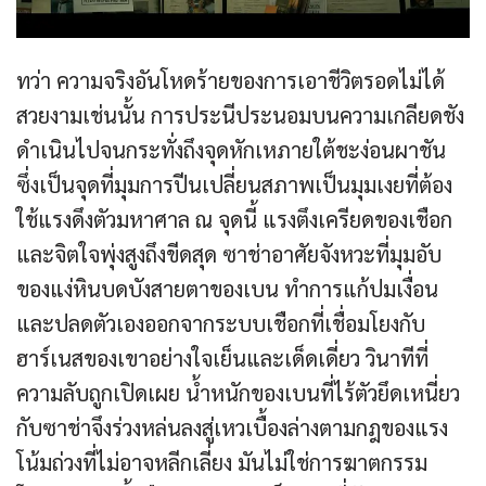
ทว่า ความจริงอันโหดร้ายของการเอาชีวิตรอดไม่ได้
สวยงามเช่นนั้น การประนีประนอมบนความเกลียดชัง
ดำเนินไปจนกระทั่งถึงจุดหักเหภายใต้ชะง่อนผาชัน
ซึ่งเป็นจุดที่มุมการปีนเปลี่ยนสภาพเป็นมุมเงยที่ต้อง
ใช้แรงดึงตัวมหาศาล ณ จุดนี้ แรงตึงเครียดของเชือก
และจิตใจพุ่งสูงถึงขีดสุด ซาช่าอาศัยจังหวะที่มุมอับ
ของแง่หินบดบังสายตาของเบน ทำการแก้ปมเงื่อน
และปลดตัวเองออกจากระบบเชือกที่เชื่อมโยงกับ
ฮาร์เนสของเขาอย่างใจเย็นและเด็ดเดี่ยว วินาทีที่
ความลับถูกเปิดเผย น้ำหนักของเบนที่ไร้ตัวยึดเหนี่ยว
กับซาช่าจึงร่วงหล่นลงสู่เหวเบื้องล่างตามกฎของแรง
โน้มถ่วงที่ไม่อาจหลีกเลี่ยง มันไม่ใช่การฆาตกรรม