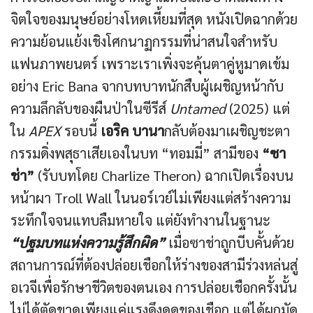
จิตใจของมนุษย์อย่างโหดเหี้ยมที่สุด หนังเปิดฉากด้วย
ความย้อนแย้งเชิงโศกนาฏกรรมที่น่าสนใจสำหรับ
แฟนภาพยนตร์ เพราะเราเพิ่งจะคุ้นตาคู่หูมาดเข้ม
อย่าง Eric Bana จากบทบาทนักสืบผู้เผชิญหน้ากับ
ความลึกลับของผืนป่าในซีรีส์
Untamed
(2025) แต่
ใน
APEX
รอบนี้
เอริค บานา
กลับต้องมาเผชิญชะตา
กรรมดิ่งพสุธาเสียเองในบท “ทอมมี่” สามีของ
“ซา
ช่า”
(รับบทโดย Charlize Theron) ฉากเปิดเรื่องบน
หน้าผา Troll Wall ในนอร์เวย์ไม่เพียงแต่สร้างความ
ระทึกใจจนแทบลืมหายใจ แต่ยังทำงานในฐานะ
“ปฐมบทแห่งความรู้สึกผิด”
เมื่อซาช่าถูกบีบคั้นด้วย
สถานการณ์ที่ต้องปล่อยเชือกให้ร่างของสามีร่วงหล่นสู่
อเวจีเพื่อรักษาชีวิตของตนเอง การปล่อยเชือกครั้งนั้น
ไม่ได้ตัดขาดเพียงแค่แรงดึงดูดของเชือก แต่ได้ผูกมัด