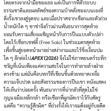
โดยตรงจากน้ำมือของเธอ แต่เป็นการที่ตัวระบบ
ธรรมชาติและผลลัพธ์ของความบ้าคลั่งของเบนเองที่
ดึงรั้งเขาลงสู่จุดจบ และเมื่อปราศจากเชือกและตัวถ่วง
น้ำหนักใด ๆ ซาช่าจึงก้าวผ่านพันธนาการสุดท้าย
ยอมรับความเสี่ยงเผชิญหน้ากับการปีนแบบตัวเปล่า
โดยไร้เชือกเซฟตี้ (Free Solo) ในช่วงเมตรสุดท้าย
เพื่อขึ้นสู่ยอดหน้าผาอย่างสง่างามและไร้ซึ่งเงื่อนปม
ใด ๆ อีกต่อไป
APEX
(2026)
จึงไม่ใช่ภาพยนตร์ระทึก
ขวัญที่เน้นเพียงแค่ความสะใจในการทำลายล้างฝ่าย
ตรงข้าม แต่มันคือบทกวีที่เขียนขึ้นด้วยหยาดเหงื่อ
ความเจ็บปวด และสัจธรรมของการปีนเขา หนังแสดง
ให้เห็นว่าบ่อยครั้ง พันธนาการที่น่ากลัวที่สุดไม่ใช่
กุญแจมือเหล็กกล้า หรือเชือกที่ผูกมัดเราไว้กับศัตรู
แต่คือ “ความรู้สึกผิด” ที่ถ่วงรั้งให้เราจมดิ่งอยู่กับอดีต