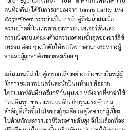
Taron Egerton (ในบท
“เบน”
ฆาตกรกินคนในคราบ
คนท้องถิ่น) ได้รับการยกย่องจาก Tomris Laffly แห่ง
RogerEbert.com
ว่าเป็นการจับคู่ที่สมน้ำสมเนื้อ
ความบ้าคลั่งในแววตาของทารอน เอเจอร์ตันและ
ความนิ่งสงบแต่แฝงด้วยความอดทนขั้นสุดของชาร์ลีซ์
เทรอน ค่อย ๆ ผลักดันให้พลวัตทางอำนาจระหว่างผู้
ล่าและผู้ถูกล่าพังทลายลงเรื่อย ๆ
แก่นแกนที่นำไปสู่การถกเถียงอย่างกว้างขวางในหมู่ผู้
รักการชมภาพยนตร์และนักปีนหน้าผา คือฉาก
ไคลแมกซ์อันตึงเครียดที่ก้นหุบเขา หลังจากที่ซาช่าใช้
ก้อนหินทุบขาของเบนจนหักอย่างรุนแรง คำถาม
สำคัญที่เกิดขึ้นในใจของผู้ชมคือ เหตุใดซาช่าผู้เปี่ยม
ไปด้วยทักษะการเอาชีวิตรอดระดับสูง จึงไม่เลือกที่จะ
ปลิดชีพเบนในตอนนั้น หรือเพียงแค่ปล่อยให้เขานอน