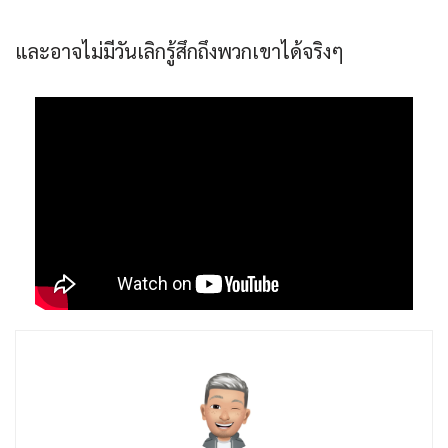
และอาจไม่มีวันเลิกรู้สึกถึงพวกเขาได้จริงๆ