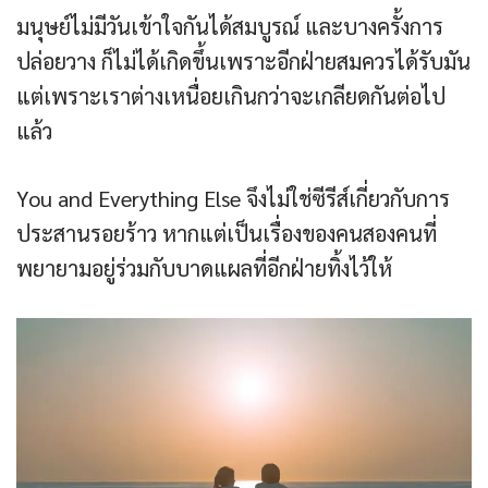
มนุษย์ไม่มีวันเข้าใจกันได้สมบูรณ์ และบางครั้งการ
ปล่อยวาง ก็ไม่ได้เกิดขึ้นเพราะอีกฝ่ายสมควรได้รับมัน
แต่เพราะเราต่างเหนื่อยเกินกว่าจะเกลียดกันต่อไป
แล้ว
You and Everything Else จึงไม่ใช่ซีรีส์เกี่ยวกับการ
ประสานรอยร้าว หากแต่เป็นเรื่องของคนสองคนที่
พยายามอยู่ร่วมกับบาดแผลที่อีกฝ่ายทิ้งไว้ให้