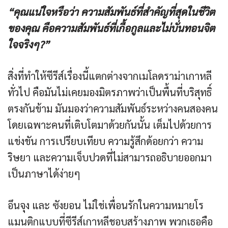
“คุณแน่ใจหรือว่า ความสัมพันธ์ที่สำคัญที่สุดในชีวิต
ของคุณ คือความสัมพันธ์ที่เกื้อกูลและไม่บั่นทอนจิต
ใจจริงๆ?”
สิ่งที่ทำให้ซีรีส์เรื่องนี้แตกต่างจากเมโลดราม่าเกาหลี
ทั่วไป คือมันไม่เคยมองมิตรภาพว่าเป็นพื้นที่บริสุทธิ์
ตรงกันข้าม มันมองว่าความสัมพันธ์ระหว่างคนสองคน
โดยเฉพาะคนที่เติบโตมาด้วยกันนั้น เต็มไปด้วยการ
แข่งขัน การเปรียบเทียบ ความรู้สึกด้อยกว่า ความ
ริษยา และความเจ็บปวดที่ไม่สามารถอธิบายออกมา
เป็นภาษาได้ง่ายๆ
อึนจุง และ ซังยอน ไม่ใช่เพื่อนรักในความหมายโร
แมนติกแบบที่ซีรีส์เกาหลีชอบสร้างภาพ พวกเธอคือ