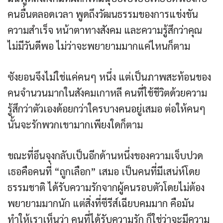
คนอื่นตลอดเวลา พูดถึงวัฒนธรรมของการแข่งขัน
ความสำเร็จ หน้าตาทางสังคม และความรู้สึกว่าคุณ
ไม่มีวันดีพอ ไม่ว่าจะพยายามมากแค่ไหนก็ตาม
ซังยอนจึงไม่ใช่แค่คนๆ หนึ่ง แต่เป็นภาพสะท้อนของ
คนจำนวนมากในสังคมเกาหลี คนที่ใช้ชีวิตด้วยความ
รู้สึกว่าตัวเองด้อยกว่าใครบางคนอยู่เสมอ ต่อให้คนๆ
นั้นจะรักพวกเขามากเพียงใดก็ตาม
ขณะที่อึนจุงกลับเป็นอีกด้านหนึ่งของความเจ็บปวด
เธอคือคนที่ “ถูกเลือก” เสมอ เป็นคนที่มีเสน่ห์โดย
ธรรมชาติ ได้รับความรักจากผู้คนรอบตัวโดยไม่ต้อง
พยายามมากนัก แต่สิ่งที่ซีรีส์เฉียบคมมาก คือมัน
ทำให้เราเห็นว่า คนที่ได้รับความรัก ก็ใช่ว่าจะมีความ