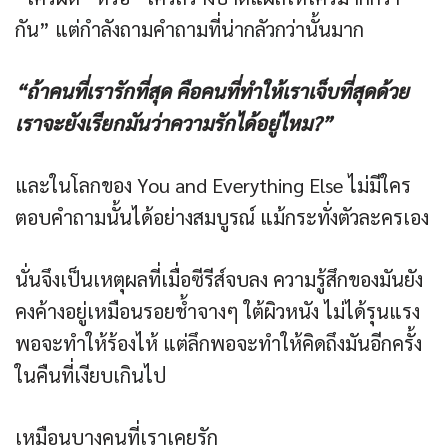
กัน” แต่กำลังถามคำถามที่น่ากลัวกว่านั้นมาก
“ถ้าคนที่เรารักที่สุด คือคนที่ทำให้เราเจ็บที่สุดด้วย
เราจะยังเรียกมันว่าความรักได้อยู่ไหม?”
และในโลกของ You and Everything Else ไม่มีใคร
ตอบคำถามนั้นได้อย่างสมบูรณ์ แม้กระทั่งตัวละครเอง
นั่นจึงเป็นเหตุผลที่เมื่อซีรีส์จบลง ความรู้สึกของมันยัง
คงค้างอยู่เหมือนรอยช้ำจางๆ ใต้ผิวหนัง ไม่ได้รุนแรง
พอจะทำให้ร้องไห้ แต่ลึกพอจะทำให้คิดถึงมันอีกครั้ง
ในคืนที่เงียบเกินไป
เหมือนบางคนที่เราเคยรัก