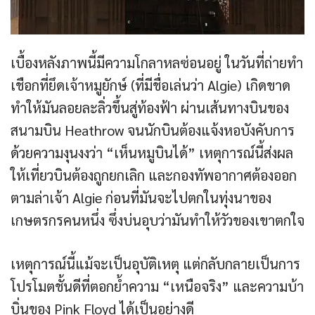
เบื้องหลังภาพนี้มีความโกลาหลซ่อนอยู่ ในวันที่ถ่ายทำ
เชือกที่ยึดเจ้าหมูยักษ์ (ที่มีชื่อเล่นว่า Algie) เกิดขาด
ทำให้มันลอยละลิ่วขึ้นสู่ท้องฟ้า ผ่านเส้นทางบินของ
สนามบิน Heathrow จนนักบินต้องแจ้งหอบังคับการ
ด้วยความงุนงงว่า “เห็นหมูบินได้” เหตุการณ์นี้ส่งผล
ให้เที่ยวบินต้องถูกยกเลิก และกองทัพอากาศต้องออก
ตามล่าเจ้า Algie ก่อนที่มันจะไปตกในทุ่งนาของ
เกษตรกรคนหนึ่ง ซึ่งบ่นอุบว่ามันทำให้วัวของเขาตกใจ
เหตุการณ์นี้แม้จะเป็นอุบัติเหตุ แต่กลับกลายเป็นการ
โปรโมตชั้นดีที่ตอกย้ำความ “เหนือจริง” และความบ้า
บิ่นของ Pink Floyd ได้เป็นอย่างดี