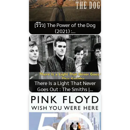
[รีวิว] The Power of the Dog
(2021) :…
There Is a Light That Never
Goes Out : The Smiths |…