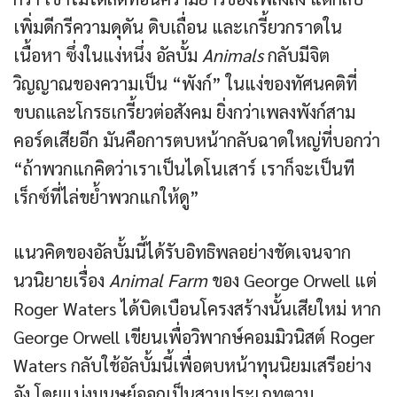
เพิ่มดีกรีความดุดัน ดิบเถื่อน และเกรี้ยวกราดใน
เนื้อหา ซึ่งในแง่หนึ่ง อัลบั้ม
Animals
กลับมีจิต
วิญญาณของความเป็น “พังก์” ในแง่ของทัศนคติที่
ขบถและโกรธเกรี้ยวต่อสังคม ยิ่งกว่าเพลงพังก์สาม
คอร์ดเสียอีก มันคือการตบหน้ากลับฉาดใหญ่ที่บอกว่า
“ถ้าพวกแกคิดว่าเราเป็นไดโนเสาร์ เราก็จะเป็นที
เร็กซ์ที่ไล่ขย้ำพวกแกให้ดู”
แนวคิดของอัลบั้มนี้ได้รับอิทธิพลอย่างชัดเจนจาก
นวนิยายเรื่อง
Animal Farm
ของ George Orwell แต่
Roger Waters ได้บิดเบือนโครงสร้างนั้นเสียใหม่ หาก
George Orwell เขียนเพื่อวิพากษ์คอมมิวนิสต์ Roger
Waters กลับใช้อัลบั้มนี้เพื่อตบหน้าทุนนิยมเสรีอย่าง
จัง โดยแบ่งมนุษย์ออกเป็นสามประเภทตาม