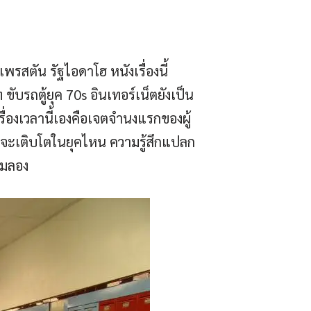
เพรสตัน รัฐไอดาโฮ หนังเรื่องนี้
ับรถตู้ยุค 70s อินเทอร์เน็ตยังเป็น
่องเวลานี้เองคือเจตจำนงแรกของผู้
คุณจะเติบโตในยุคไหน ความรู้สึกแปลก
ิ้มลอง