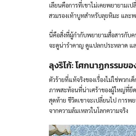
เลียนคือการที่เขาไม่เคยพยายามเปลี่
สวมรองเท้าบูทสำหรับลุยหิมะ และพก
นี่คือสิ่งที่ผู้กำกับพยายามสื่อสารกั
จะดูน่ารำคาญ ดูแปลกประหลาด และโดด
ลุงริโก้: โศกนาฏกรรมขอ
ตัวร้ายที่แท้จริงของเรื่องไม่ใช่พวกเด
ภาพสะท้อนที่น่าเศร้าของผู้ใหญ่ที่ย
สุดท้าย ชีวิตเขาจะเปลี่ยนไป การพย
จากความล้มเหลวในโลกความจริง