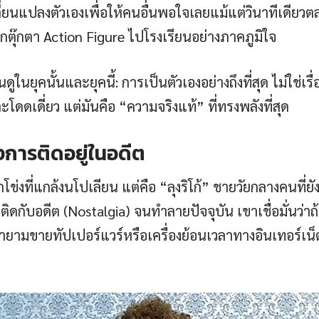
ยนแปลงตัวเองเพื่อให้คนอื่นพอใจเลยแม้แต่วินาทีเดียวตลอด
ตุ๊กตา Action Figure ไปโรงเรียนอย่างภาคภูมิใจ
บคนดูในยุคนั้นและยุคนี้: การเป็นตัวเองอย่างถึงที่สุด ไม่ใช
เดี่ยว แต่มันคือ “ความจริงแท้” ที่ทรงพลังที่สุด
งการติดอยู่ในอดีต
็กโข่งที่แกล้งนโปเลียน แต่คือ “ลุงริโก้” ชายวัยกลางคนที่ย
ึดติดกับอดีต (Nostalgia) จนทำลายปัจจุบัน เขาเชื่อมั่นว่
ายามขายทัปเปอร์แวร์หรือเครื่องย้อนเวลาทางอินเทอร์เน็