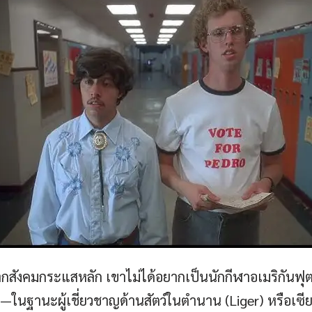
กสังคมกระแสหลัก เขาไม่ได้อยากเป็นนักกีฬาอเมริกันฟุต
ในฐานะผู้เชี่ยวชาญด้านสัตว์ในตำนาน (Liger) หรือเซ