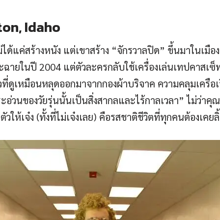
ston, Idaho
ม่ได้แค่สร้างหนัง แต่เขาสร้าง “จักรวาลปิด” ขึ้นมาในเมือง
ะฉายในปี 2004 แต่ตัวละครกลับใช้เครื่องเล่นเทปคาสเซ็ท ข
ี่ดูเหมือนหลุดออกมาจากกองผ้าบริจาค ความคลุมเครือเรื
กระอ่วนของวัยรุ่นนั้นเป็นสิ่งสากลและไร้กาลเวลา” ไม่ว่า
เจ๋ง (ทั้งที่ไม่เจ๋งเลย) คือรสชาติชีวิตที่ทุกคนต้องเคยล