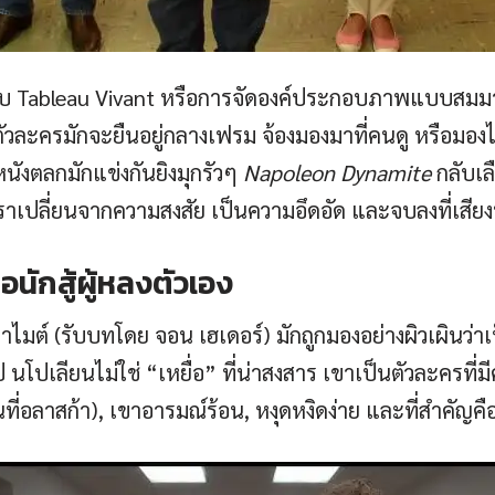
บบ Tableau Vivant หรือการจัดองค์ประกอบภาพแบบสมมา
ตัวละครมักจะยืนอยู่กลางเฟรม จ้องมองมาที่คนดู หรือมอง
ังตลกมักแข่งกันยิงมุกรัวๆ
Napoleon Dynamite
กลับเล
ราเปลี่ยนจากความสงสัย เป็นความอึดอัด และจบลงที่เสียงห
ือนักสู้ผู้หลงตัวเอง
ไมต์ (รับบทโดย จอน เฮเดอร์) มักถูกมองอย่างผิวเผินว่าเ
ไป นโปเลียนไม่ใช่ “เหยื่อ” ที่น่าสงสาร เขาเป็นตัวละครท
อรีนที่อลาสก้า), เขาอารมณ์ร้อน, หงุดหงิดง่าย และที่สำคัญคื