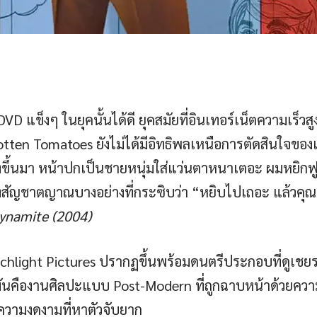
D แข็งๆ ในยุคนั้นได้ดี ยุคสมัยที่อินเทอร์เน็ตความเร็วส
tten Tomatoes ยังไม่ได้มีอิทธิพลเหนือการตัดสินใจของ
่งขึ้นมา หน้าปกเป็นชายหนุ่มใส่แว่นตาหนาเตอะ ผมหยิกฟ
ียงสัญชาตญาณบางอย่างที่กระซิบว่า “หยิบไปเถอะ แล้วคุณจะ
ynamite (2004)
rchlight Pictures ปรากฏขึ้นพร้อมดนตรีประกอบที่ดูเชยระเ
่มันคืองานศิลปะแบบ Post-Modern ที่ถูกฉาบหน้าด้วยคว
ความงดงามที่หาตัวจับยาก