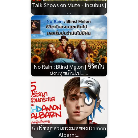
Talk Shows on Mute - Incubus |
…
No Rain : Blind Melon | ชีวิตมัน
สงบสุขเกินไป……
5 ปรัชญาสวนกระแสของ Damon
Albarn:…