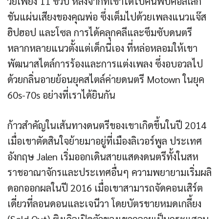
วัยเพียง 11 ขวบ หลังจากที่เขาได้ไปค้นพบคอลเลก
ชันแผ่นเสียงของคุณพ่อ ซึ่งเต็มไปด้วยเพลงแนวแจ๊ส
ฮิปฮอป และโซล การได้คลุกคลีและซึมซับดนตรี
หลากหลายแนวตั้งแต่เด็กนี่เอง ที่หล่อหลอมให้เขา
พัฒนาสไตล์การร้องและการแต่งเพลง ซึ่งอบอวลไป
ด้วยกลิ่นอายย้อนยุคสไตล์ค่ายดนตรี Motown ในยุค
60s-70s อย่างที่เราได้ยินกัน
ก้าวสำคัญในเส้นทางดนตรีของเขาเกิดขึ้นในปี 2014
เมื่อเขาตัดสินใจย้ายมาอยู่ที่เมืองลิเวอร์พูล ประเทศ
อังกฤษ Jalen เริ่มออกเดินสายแสดงดนตรีทั้งในสห
ราชอาณาจักรและประเทศอื่นๆ ความพยายามเริ่มผลิ
ดอกออกผลในปี 2016 เมื่อเขาสามารถจัดคอนเสิร์ต
เดี่ยวที่ลอนดอนและเจนีวา โดยบัตรขายหมดเกลี้ยง