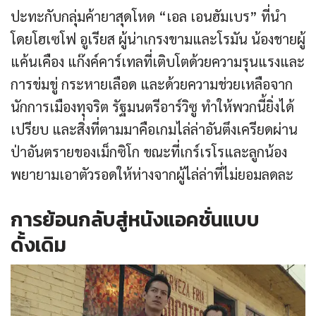
ปะทะกับกลุ่มค้ายาสุดโหด “เอล เอนฮัมเบร” ที่นำ
โดยโฮเซโฟ อูเรียส ผู้น่าเกรงขามและโรมัน น้องชายผู้
แค้นเคือง แก๊งค์คาร์เทลที่เติบโตด้วยความรุนแรงและ
การข่มขู่ กระหายเลือด และด้วยความช่วยเหลือจาก
นักการเมืองทุจริต รัฐมนตรีอาร์วิซู ทำให้พวกนี้ยิ่งได้
เปรียบ และสิ่งที่ตามมาคือเกมไล่ล่าอันตึงเครียดผ่าน
ป่าอันตรายของเม็กซิโก ขณะที่เกร์เรโรและลูกน้อง
พยายามเอาตัวรอดให้ห่างจากผู้ไล่ล่าที่ไม่ยอมลดละ
การย้อนกลับสู่หนังแอคชั่นแบบ
ดั้งเดิม