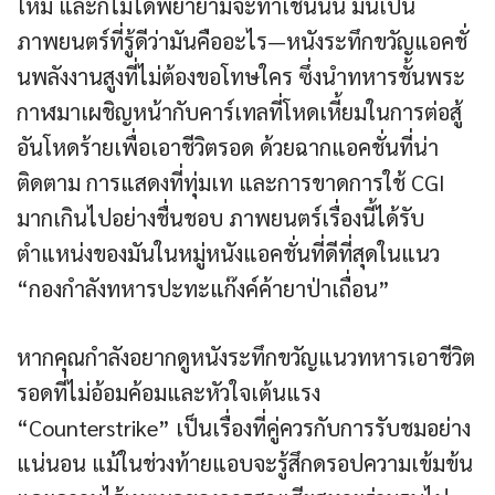
ใหม่ และก็ไม่ได้พยายามจะทำเช่นนั้น มันเป็น
ภาพยนตร์ที่รู้ดีว่ามันคืออะไร—หนังระทึกขวัญแอคชั่
นพลังงานสูงที่ไม่ต้องขอโทษใคร ซึ่งนำทหารชั้นพระ
กาฬมาเผชิญหน้ากับคาร์เทลที่โหดเหี้ยมในการต่อสู้
อันโหดร้ายเพื่อเอาชีวิตรอด ด้วยฉากแอคชั่นที่น่า
ติดตาม การแสดงที่ทุ่มเท และการขาดการใช้ CGI
มากเกินไปอย่างชื่นชอบ ภาพยนตร์เรื่องนี้ได้รับ
ตำแหน่งของมันในหมู่หนังแอคชั่นที่ดีที่สุดในแนว
“กองกำลังทหารปะทะแก๊งค์ค้ายาป่าเถื่อน”
หากคุณกำลังอยากดูหนังระทึกขวัญแนวทหารเอาชีวิต
รอดที่ไม่อ้อมค้อมและหัวใจเต้นแรง
“Counterstrike” เป็นเรื่องที่คู่ควรกับการรับชมอย่าง
แน่นอน แม้ในช่วงท้ายแอบจะรู้สึกดรอปความเข้มข้น