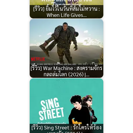
[รีวิว] ยิ้มไว้ในวันที่ส้มไม่หวาน :
When Life Gives…
[รีวิว] War Machine : สงครามจักร
กลถล่มโลก (2026) |…
[รีวิว] Sing Street : รักใครให้ร้อง