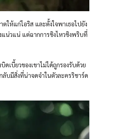
าตให้แก่ไอริส และตั้งใจพาเธอไปยัง
ย่างแน่วแน่ แต่ฉากการชิงไหวชิงพริบที่
บิดเบี้ยวของเขาไม่ได้ถูกรองรับด้วย
บมีสิ่งที่น่าจดจำในตัวละครริชาร์ด