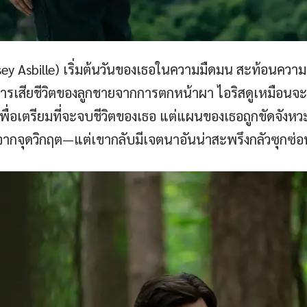
lsey Asbille) เริ่มต้นวันของเธอในความมืดมน สะท้อนความ
เสียชีวิตของลูกชายจากการตกหน้าผา ไอริสดูเหมือนจะถ
่าเพื่อเตรียมที่จะจบชีวิตของเธอ แต่แผนของเธอถูกขัดจังหว
ากจุดวิกฤต—แต่เขากลับมีเจตนาอันน่าสะพรึงกลัวซุกซ่อน