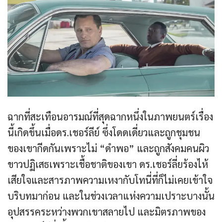
ฉากที่สะเทือนอารมณ์ที่สุดฉากหนึ่งในภาพยนตร์เรื่อง
นี้เกิดขึ้นเมื่อดร.เชอร์ลีย์ ซึ่งโดดเดี่ยวและถูกชุมชน
ของเขากีดกันเพราะไม่ “ดำพอ” และถูกสังคมคนผิว
ขาวปฏิเสธเพราะเชื้อชาติของเขา ดร.เชอร์ลี่ยร้องไห้
เสียใจและสารภาพความเหงากับโทนี่ที่ก็ไม่เคยเข้าใจ
บริบทมาก่อน และในช่วงเวลาแห่งความเปราะบางนั้น
อุปสรรคระหว่างพวกเขาสลายไป และมิตรภาพของ