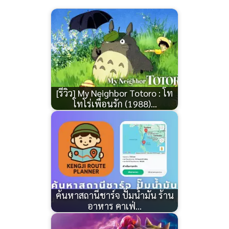
[รีวิว] My Neighbor Totoro : โท
โทโร่เพื่อนรัก (1988)…
ค้นหาสถานีชาร์จ ปั๊มน้ำมัน ร้าน
อาหาร คาเฟ่…