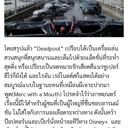
โดยสรุปแล้ว “Deadpool” เปรียบได้เป็นเครื่องเล่น
สวนสนุกที่สนุกสนานและเต็มไปด้วยแอ็คชั่น่ที่ระห่ำ
สุดติ่ง หรือเปรียบเป็นจดหมายรักเสียดสีแนวซูเปอร์
ฮีโร่ก็ยังได้ และไรอัน เรย์โนลด์สก็แสดงได้อย่าง
สมบูรณ์แบบในฐานะคนที่เหมือนผีเจาะปากมา
พูด(Merc with a Mouth) โปรดจำไว้ว่าภาพยนตร์
เรื่องนี้มีไว้สำหรับผู้ชมที่เป็นผู้ใหญ่ที่ชื่นชอบอารมณ์
ขัน ไม่ใส่ใจกับการนองเลือดระหว่างทาง ดังนั้นคว้า
ป๊อปคอร์นและเบียร์นั่งหน้าจอทีวีทาง Disney+ และ