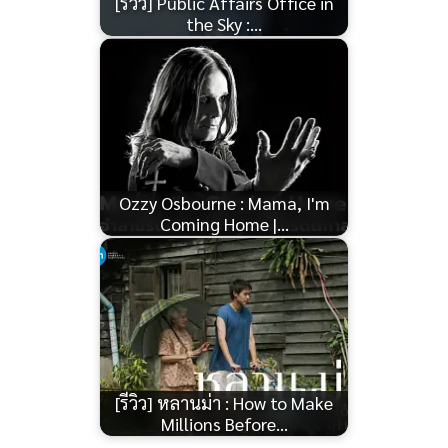
[รีวิว] Public Affairs Office in
the Sky :…
Ozzy Osbourne : Mama, I'm
Coming Home |…
[รีวิว] หลานม่า : How to Make
Millions Before…