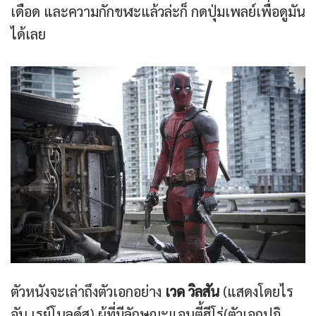
เดือด และความกักขฬะแล้วล่ะก็ กดปุ่มเพลย์เพื่อดูมัน
ได้เลย
ตัวหนังจะเล่าถึงตัวเอกอย่าง
เวด วิลสัน
(แสดงโดยไร
อัน เรย์โนลด์ส) ผู้ที่มีลักษณะแอนตี้ฮีโร่(ตัวเอกปฏิ