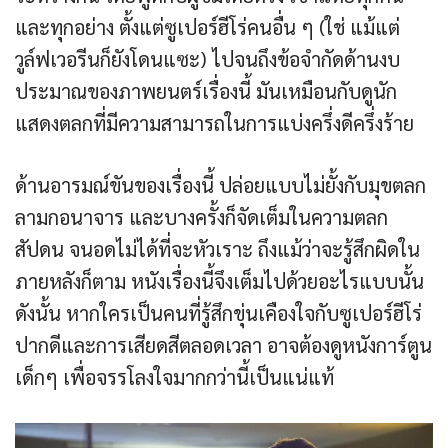
และทุกอย่าง ตั้งแต่ซูเปอร์ฮีโร่คนอื่น ๆ (ใช่ แม้แต่
วูล์ฟเวอรีนก็ยังโดนแซะ) ไปจนถึงข้อจำกัดด้านงบ
ประมาณของภาพยนตร์เรื่องนี้ มันเหมือนกับดูนัก
แสดงตลกที่มีความสามารถในการแบ่งครึ่งดีครึ่งร้าย
ด้านอารมณ์ขันของเรื่องนี้ ปล่อยแบบไม่ยั้งกับมุขตลก
ลามกอนาจาร และบางครั้งก็จัดเต็มในความตลก
สัปดน จนอดไม่ได้ที่จะหัวเราะ ถึงแม้ว่าจะรู้สึกผิดใน
ภายหลังก็ตาม หนังเรื่องนี้จึงเต็มไปด้วยอะไรแบบนั้น
ดังนั้น หากใครเป็นคนที่รู้สึกขุ่นเคืองใจกับซูเปอร์ฮีโร่
ปากดีและการเสียดสีตลอดเวลา อาจต้องดูหนังการ์ตูน
เด็กๆ เพื่อจรรโลงใจมากกว่านี้เป็นแน่แท้