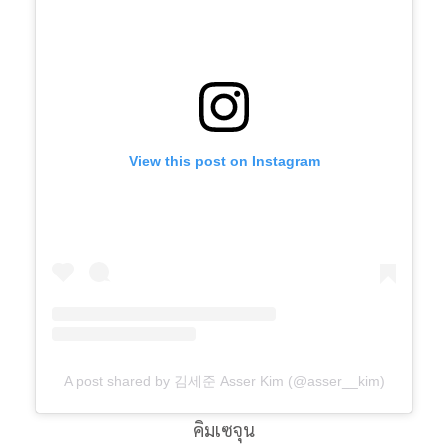
View this post on Instagram
A post shared by 김세준 Asser Kim (@asser__kim)
คิมเซจุน