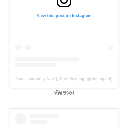
View this post on Instagram
A post shared by 박세정 Park Sejeong (@jennonpark)
พัคเซจอง