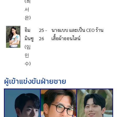
(최
서
은)
อิม
25 -
นางแบบ และเป็น CEO ร้าน
มินซู
26
เสื้อผ้าออนไลน์
(임
민
수)
ผู้เข้าแข่งขันฝ่ายชาย