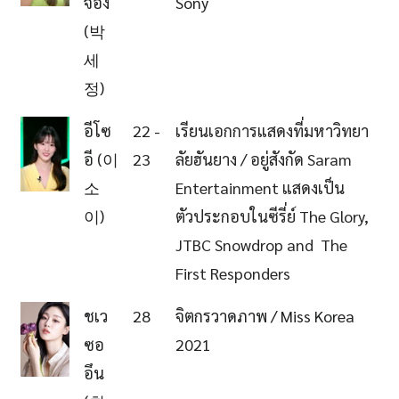
จอง
Sony
(박
세
정)
อีโซ
22 -
เรียนเอกการแสดงที่มหาวิทยา
อี (이
23
ลัยฮันยาง / อยู่สังกัด Saram
소
Entertainment แสดงเป็น
이)
ตัวประกอบในซีรี่ย์ The Glory,
JTBC Snowdrop and The
First Responders
ชเว
28
จิตกรวาดภาพ / Miss Korea
ซอ
2021
อึน