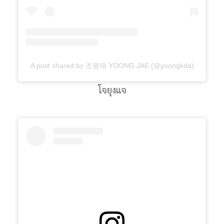
A post shared by 조융재 YOONG JAE (@yoongkda)
โจยุงแจ