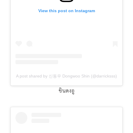
View this post on Instagram
A post shared by 신동우 Dongwoo Shin (@darricksss)
ชินดงอู