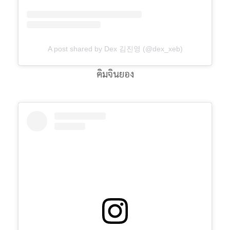
A post shared by Dex 김진영 (@dex_xeb)
คิมจินยอง