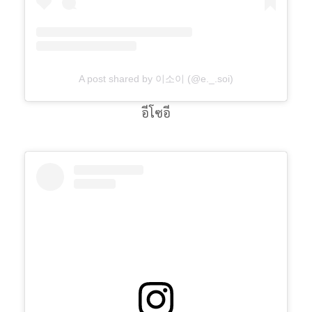
A post shared by 이소이 (@e._.soi)
อีโซอี