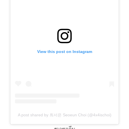
View this post on Instagram
A post shared by 최서은 Seoeun Choi (@4x4ischoi)
ชเวซออึน