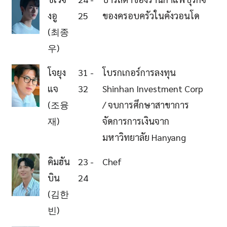
งอู
25
ของครอบครัวในคังวอนโด
(최종
우)
โจยุง
31 -
โบรกเกอร์การลงทุน
แจ
32
Shinhan Investment Corp
(조융
/ จบการศึกษาสาขาการ
재)
จัดการการเงินจาก
มหาวิทยาลัย Hanyang
คิมฮัน
23 -
Chef
บิน
24
(김한
빈)