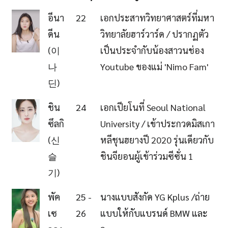
Photo
ชื่อ
อายุ
เกี่ยวกับผู้แข่งขัน
อีนา
22
เอกประสาทวิทยาศาสตร์ที่มหา
ดีน
วิทยาลัยฮาร์วาร์ด / ปรากฏตัว
(이
เป็นประจำกับน้องสาวนช่อง
나
Youtube ของแม่ 'Nimo Fam'
딘)
ชิน
24
เอกเปียโนที่ Seoul National
ซึลกิ
University / เข้าประกวดมิสเกา
(신
หลีชุนฮยางปี 2020 รุ่นเดียวกับ
슬
ชินจียอนผู้เข้าร่วมซีซั่น 1
기)
พัค
25 -
นางแบบสังกัด YG Kplus /ถ่าย
เซ
26
แบบให้กับแบรนด์ BMW และ