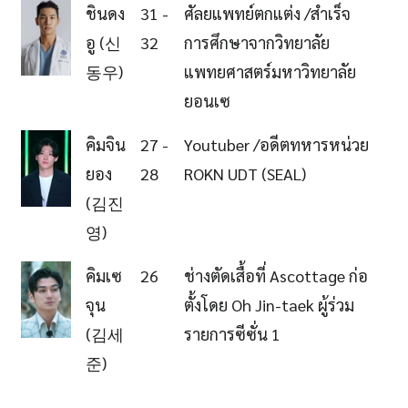
ชินดง
31 -
ศัลยแพทย์ตกแต่ง /สำเร็จ
อู (신
32
การศึกษาจากวิทยาลัย
동우)
แพทยศาสตร์มหาวิทยาลัย
ยอนเซ
คิมจิน
27 -
Youtuber /อดีตทหารหน่วย
ยอง
28
ROKN UDT (SEAL)
(김진
영)
คิมเซ
26
ช่างตัดเสื้อที่ Ascottage ก่อ
จุน
ตั้งโดย Oh Jin-taek ผู้ร่วม
(김세
รายการซีซั่น 1
준)