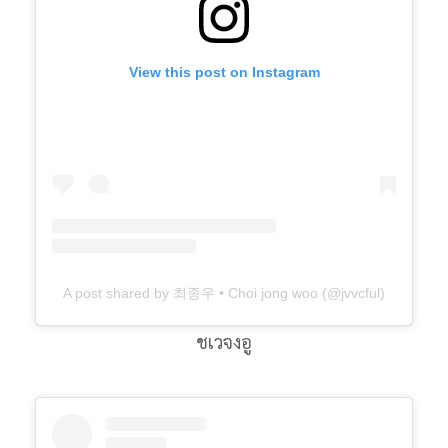
View this post on Instagram
A post shared by 최종우 • Choi jong woo (@jvvcful)
ชเวจงอู