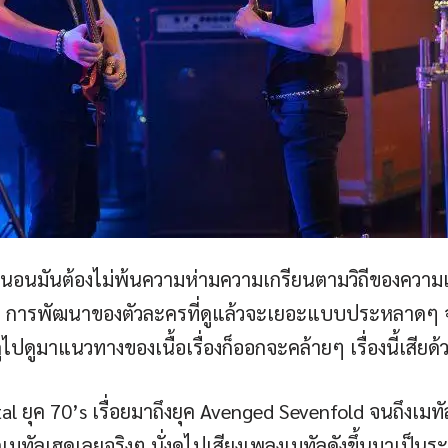
ค แน่นอนมันต้องไม่พ้นความห่ามความเกรียนตามวิถีของความเป็
ปนิด การพัฒนาของตัวละครที่ดูแล้วจะเยอะแบบประหลาดๆ จ
ปดูมาแนวทางของเนื้อเรื่องก็ออกจะคล้ายๆ เรื่องนี้เสียด้
ลง Metal ยุค 70’s เรื่อยมาถึงยุค Avenged Sevenfold จนถึงเม
วกเมทัลเฮดเลยจริงๆ นั่งดูไปเสียงเพลงเมทัลดังขึ้นมาเป็น