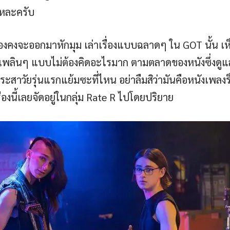
แหละครับ
อเรื่องคงจะออกมาหักมุม เล่าเรื่องแบบฉลาดๆ ใน GOT นั้น 
ายเพลินๆ แบบไม่ต้องคิดอะไรมาก ตามตลาดของหนังซึ่งดูแล้วกลุ
วัยรุ่นแรกแย้มซะที่ไหน อย่าลืมสิว่ามันคือหนังเพลงร
่องนี้เลยจัดอยู่ในกลุ่ม Rate R ไปโดยปริยาย