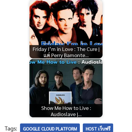
Friday I’m in Love : The Cure |
แด่ Perry Bamonte…
Show Me How to Live :
Audioslave |…
Tags:
GOOGLE CLOUD PLATFORM
HOST เว็บฟรี