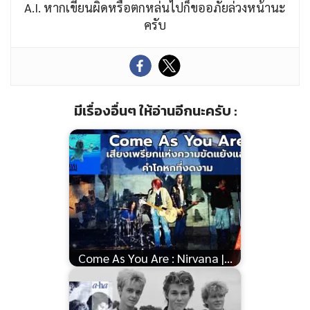
A.I. หากเขียนผิดหรือตกหล่นไปก็ขออภัยล่วงหน้านะ
ครับ
มีเรื่องอื่นๆ ให้อ่านอีกนะครับ :
Come As You Are : Nirvana |…