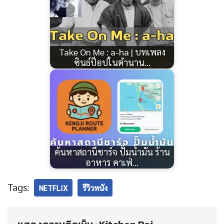
Take On Me : a-ha | บทเพลง
ซินธ์ป็อปในตำนาน…
ค้นหาสถานีชาร์จ ปั๊มน้ำมัน ร้าน
อาหาร คาเฟ่…
Tags:
NETFLIX
รีวิวหนัง