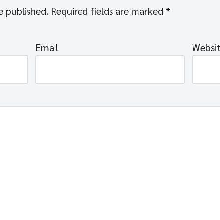
e published.
Required fields are marked
*
Email
Websi