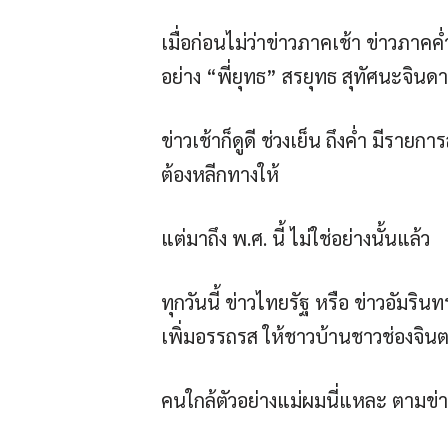
เมื่อก่อนไม่ว่าข่าวภาคเช้า ข่าวภา
อย่าง “พี่ยุทธ” สรยุทธ สุทัศนะจินดา
ข่าวเช้าก็ดูดี ช่วงเย็น ถึงค่ำ มีรา
ต้องหลีกทางให้
แต่มาถึง พ.ศ. นี้ ไม่ใช่อย่างนั้นแล้ว
ทุกวันนี้ ข่าวไทยรัฐ หรือ ข่าวอัมริ
เพิ่มอรรถรส ให้ชาวบ้านชาวช่องจ
คนใกล้ตัวอย่างแม่ผมนี่แหละ ตามข่าว