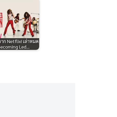
จาก Netflix! เล่าหมด
Becoming Led…