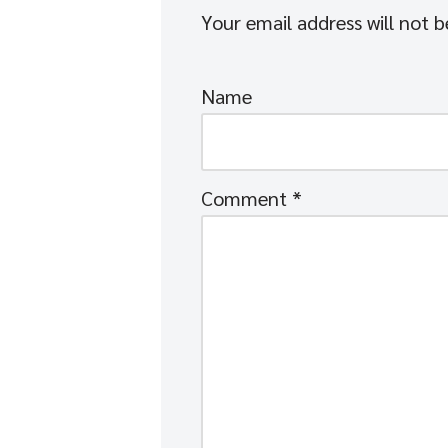
Your email address will not b
Name
Comment
*