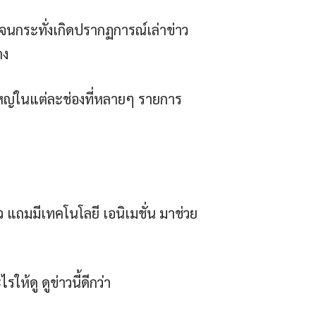
 จนกระทั่งเกิดปรากฏการณ์เล่าข่าว
าง
ร์ใหญ่ในแต่ละช่องที่หลายๆ รายการ
้ว แถมมีเทคโนโลยี เอนิเมชั่น มาช่วย
้ดู ดูข่าวนี้ดีกว่า