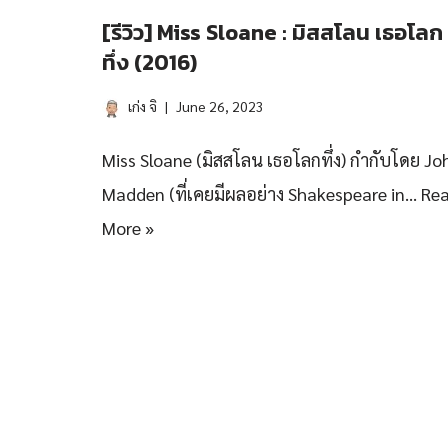
[รีวิว] Miss Sloane : มิสสโลน เธอโลก
ทึ่ง (2016)
เก่ง จิ
June 26, 2023
Miss Sloane (มิสสโลน เธอโลกทึ่ง) กำกับโดย Jo
Madden (ที่เคยมีผลอย่าง Shakespeare in…
Re
More »