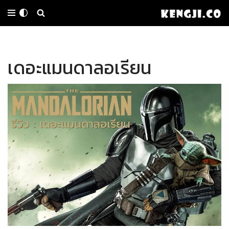
Skip
to
เดอะแมนดาลอเรียน
content